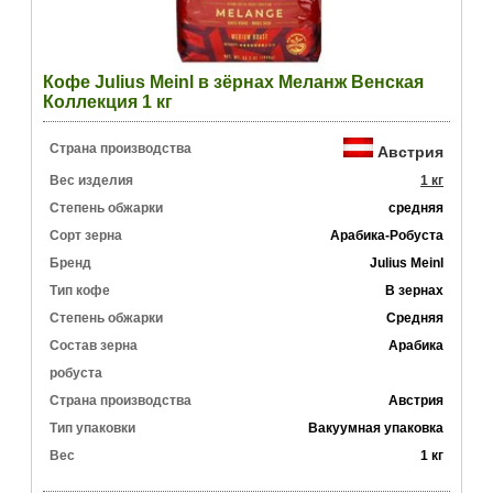
Кофе Julius Meinl в зёрнах Меланж Венская
Коллекция 1 кг
Страна производства
Австрия
Вес изделия
1 кг
Степень обжарки
средняя
Сорт зерна
Арабика-Робуста
Бренд
Julius Meinl
Тип кофе
В зернах
Степень обжарки
Средняя
Состав зерна
Арабика
робуста
Страна производства
Австрия
Тип упаковки
Вакуумная упаковка
Вес
1 кг