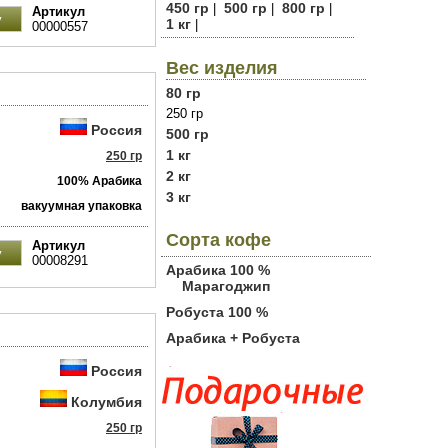
450 гр
500 гр
800 гр
|
|
|
Артикул
1 кг
|
00000557
Вес изделия
80 гр
250 гр
Россия
500 гр
1 кг
250 гр
2 кг
100% Арабика
3 кг
вакуумная упаковка
Сорта кофе
Артикул
00008291
Арабика 100 %
Марагоджип
Робуста 100 %
Арабика + Робуста
Россия
Колумбия
250 гр