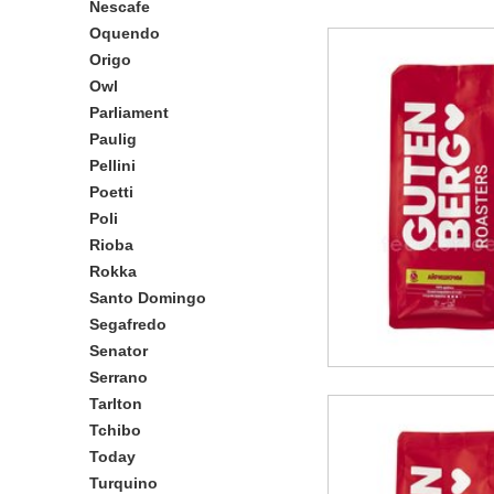
Nescafe
Oquendo
Origo
Owl
Parliament
Paulig
Pellini
Poetti
Poli
Rioba
Rokka
Santo Domingo
Segafredo
Senator
Serrano
Tarlton
Tchibo
Today
Turquino