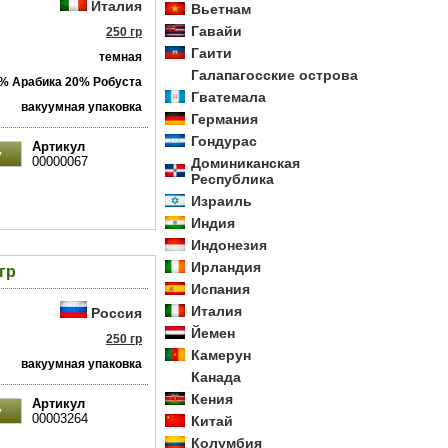
Италия
Вьетнам
Гавайи
250 гр
Гаити
темная
Галапагосские острова
% Арабика 20% Робуста
Гватемала
вакуумная упаковка
Германия
Гондурас
Артикул
00000067
Доминиканская
Республика
Израиль
Индия
Индонезия
Ирландия
гр
Испания
Италия
Россия
Йемен
250 гр
Камерун
вакуумная упаковка
Канада
Кения
Артикул
00003264
Китай
Колумбия