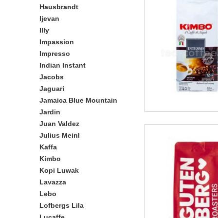
Hausbrandt
Ijevan
Illy
Impassion
Impresso
Indian Instant
Jacobs
Jaguari
Jamaica Blue Mountain
Jardin
Juan Valdez
Julius Meinl
Kaffa
Kimbo
Kopi Luwak
Lavazza
Lebo
Lofbergs Lila
Lucaffe