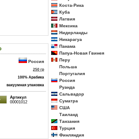
Коста-Рика
Куба
Латвия
Мексика
Нидерланды
Никарагуа
Панама
р
Папуа-Новая Гвинея
Перу
Россия
Польша
250 гр
Португалия
100% Арабика
Россия
вакуумная упаковка
Руанда
Сальвадор
Артикул
Суматра
00001012
США
Таиланд
Танзания
Турция
Финляндия