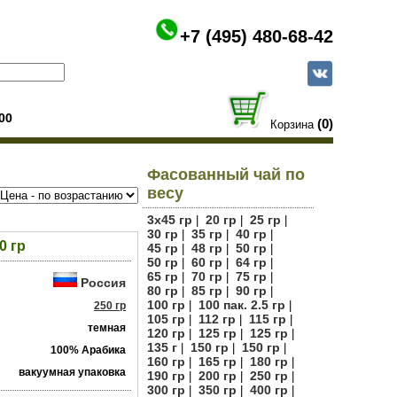
+7 (495) 480-68-42
00
(0)
Корзина
Фасованный чай по
весу
3х45 гр
20 гр
25 гр
|
|
|
30 гр
35 гр
40 гр
|
|
|
0 гр
45 гр
48 гр
50 гр
|
|
|
50 гр
60 гр
64 гр
|
|
|
65 гр
70 гр
75 гр
|
|
|
Россия
80 гр
85 гр
90 гр
|
|
|
100 гр
100 пак. 2.5 гр
|
|
250 гр
105 гр
112 гр
115 гр
|
|
|
темная
120 гр
125 гр
125 гр
|
|
|
135 г
150 гр
150 гр
|
|
|
100% Арабика
160 гр
165 гр
180 гр
|
|
|
вакуумная упаковка
190 гр
200 гр
250 гр
|
|
|
300 гр
350 гр
400 гр
|
|
|