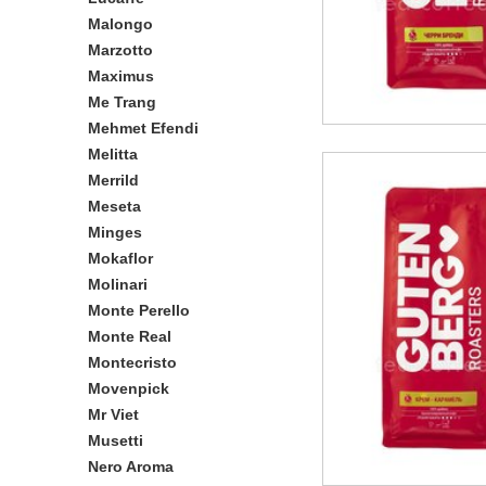
Malongo
Marzotto
Maximus
Me Trang
Mehmet Efendi
Melitta
Merrild
Meseta
Minges
Mokaflor
Molinari
Monte Perello
Monte Real
Montecristo
Movenpick
Mr Viet
Musetti
Nero Aroma