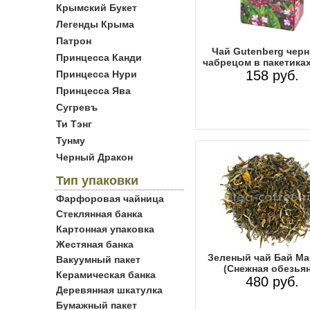
Крымский Букет
Легенды Крыма
Патрон
Чай Gutenberg чер
Принцесса Канди
чабрецом в пакетиках
158 руб.
Принцесса Нури
Принцесса Ява
Сугревъ
Ти Тэнг
Тунму
Черный Дракон
Тип упаковки
Фарфоровая чайница
Стеклянная банка
Картонная упаковка
Жестяная банка
Зеленый чай Бай Ма
Вакуумный пакет
(Снежная обезьян
Керамическая банка
480 руб.
Деревянная шкатулка
Бумажный пакет