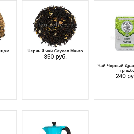
ецом
Черный чай Саусеп Манго
350 руб.
Чай Черный Драк
гр ж.б.
240 ру