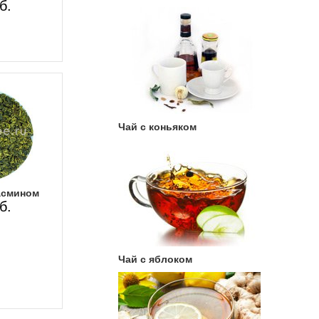
б.
Чай с коньяком
асмином
б.
Чай с яблоком