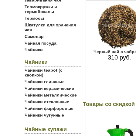
заваривания чая
Термокружки и
термобокалы
Термосы
Шкатулки для хранения
чая
Самовар
Чайная посуда
Чайники
Черный чай с чабр
310 руб.
Чайники
Чайники teapot (с
кнопкой)
Чайники глиняные
Чайники керамические
Чайники металлические
Чайники стеклянные
Товары со скидкой
Чайники фарфоровые
Чайники чугунные
Чайные купажи