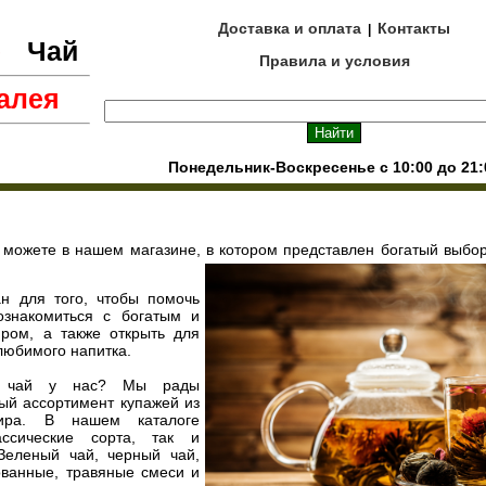
Доставка и оплата
Контакты
|
е
Чай
Правила и условия
алея
Понедельник-Воскресенье с 10:00 до 21:
 можете в нашем магазине, в котором представлен богатый выбо
н для того, чтобы помочь
ознакомиться с богатым и
ром, а также открыть для
любимого напитка.
ть чай у нас? Мы рады
ый ассортимент купажей из
мира. В нашем каталоге
ассические сорта, так и
 Зеленый чай, черный чай,
ованные, травяные смеси и