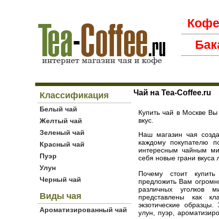
Коф
Бак
Чай на Tea-Coffee.ru
Классификация
Белый чай
Купить чай в Москве Вы
вкус.
Желтый чай
Зеленый чай
Наш магазин чая созда
каждому покупателю п
Красный чай
интересным чайным ми
Пуэр
себя новые грани вкуса 
Улун
Почему стоит купи
Черный чай
предложить Вам огромн
различных уголков 
Виды чая
представлены как кл
экзотические образцы.
Ароматизированный чай
улун, пуэр, ароматизир