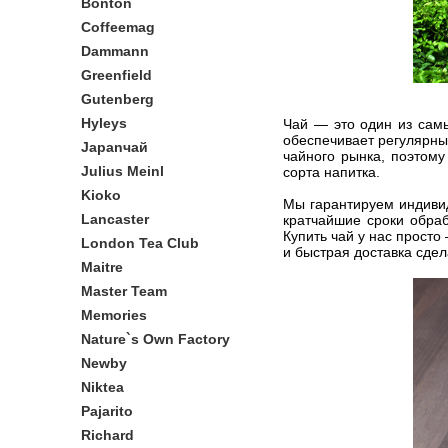
Bonton
Coffeemag
Dammann
Greenfield
Gutenberg
Hyleys
Чай — это один из сам
обеспечивает регулярные
Japanчай
чайного рынка, поэтом
Julius Meinl
сорта напитка.
Kioko
Мы гарантируем индиви
Lancaster
кратчайшие сроки обра
Купить чай у нас прост
London Tea Club
и быстрая доставка сде
Maitre
Master Team
Memories
Nature`s Own Factory
Newby
Niktea
Pajarito
Richard