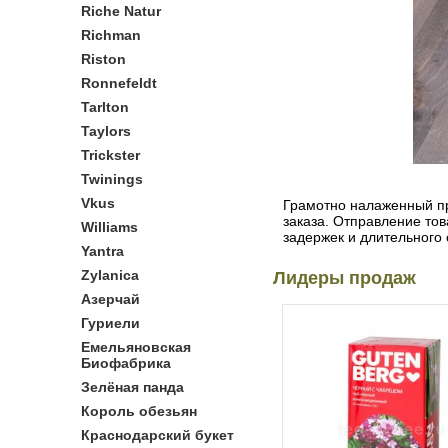
Riche Natur
Richman
Riston
Ronnefeldt
Tarlton
Taylors
Trickster
Twinings
Vkus
Грамотно налаженный пр
заказа. Отправление то
Williams
задержек и длительного
Yantra
Zylanica
Лидеры продаж
Азерчай
Гуриели
Емельяновская
Биофабрика
Зелёная панда
Король обезьян
Краснодарский букет