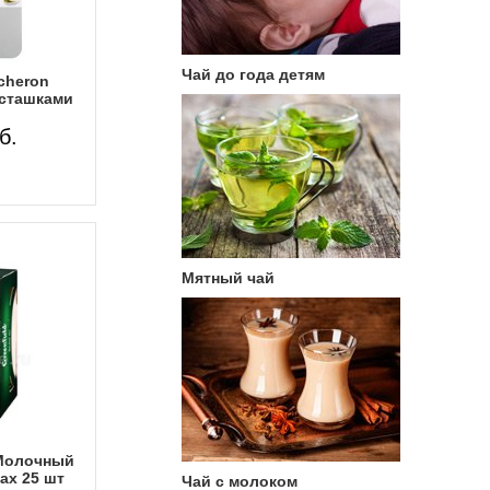
Чай до года детям
cheron
сташками
б.
Мятный чай
 Молочный
ах 25 шт
Чай с молоком