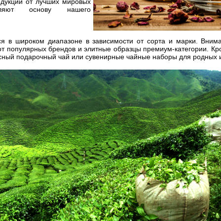
одукции от лучших мировых
вляют основу нашего
ся в широком диапазоне в зависимости от сорта и марки. Вни
т популярных брендов и элитные образцы премиум-категории. Кро
сный подарочный чай или сувенирные чайные наборы для родных и