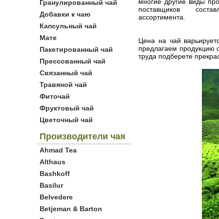
многие другие виды пр
Гранулированный чай
поставщиков соста
Добавки к чаю
ассортимента.
Капсульный чай
Мате
Цена на чай варьирует
предлагаем продукцию о
Пакетированный чай
труда подберете прекра
Прессованный чай
Связанный чай
Травяной чай
Фиточай
Фруктовый чай
Цветочный чай
Производители чая
Ahmad Tea
Althaus
Bashkoff
Basilur
Belvedere
Betjeman & Barton