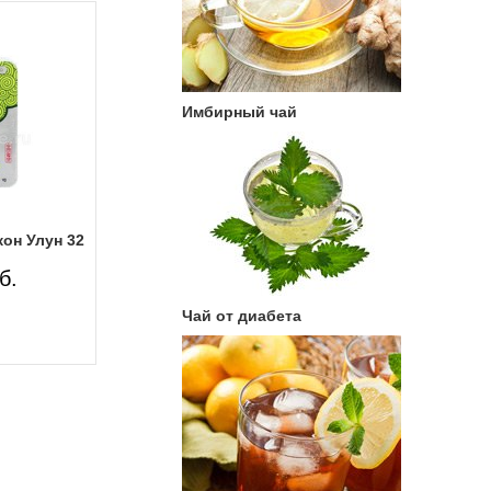
Имбирный чай
он Улун 32
б.
Чай от диабета