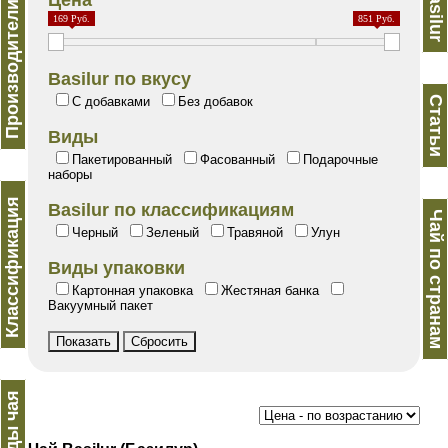
Производители чая
Basilur
Цена
169 Руб.
851 Руб.
Basilur по вкусу
С добавками
Без добавок
Статьи
Виды
Пакетированный
Фасованный
Подарочные
наборы
Классификация
Basilur по классификациям
Чай по странам
Черный
Зеленый
Травяной
Улун
Виды упаковки
Картонная упаковка
Жестяная банка
Вакуумный пакет
Виды чая