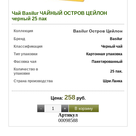
Чай Basilur ЧАЙНЫЙ ОСТРОВ ЦЕЙЛОН
черный 25 пак
Basilur Остров Цейлон
Коллекция
Бренд
Basilur
Классификация
Черный чай
Тип упаковки
Картонная упаковка
Фасовка чая
Пакетированный
Количество в
25 пак.
упаковке
Страна производства
Шри Ланка
258
Цена:
руб.
Артикул
00098588