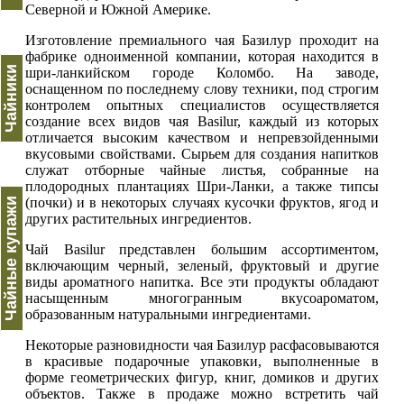
Северной и Южной Америке.
Изготовление премиального чая Базилур проходит на
фабрике одноименной компании, которая находится в
Чайники
шри-ланкийском городе Коломбо. На заводе,
оснащенном по последнему слову техники, под строгим
контролем опытных специалистов осуществляется
создание всех видов чая Basilur, каждый из которых
отличается высоким качеством и непревзойденными
вкусовыми свойствами. Сырьем для создания напитков
служат отборные чайные листья, собранные на
плодородных плантациях Шри-Ланки, а также типсы
(почки) и в некоторых случаях кусочки фруктов, ягод и
Чайные купажи
других растительных ингредиентов.
Чай Basilur представлен большим ассортиментом,
включающим черный, зеленый, фруктовый и другие
виды ароматного напитка. Все эти продукты обладают
насыщенным многогранным вкусоароматом,
образованным натуральными ингредиентами.
Некоторые разновидности чая Базилур расфасовываются
в красивые подарочные упаковки, выполненные в
форме геометрических фигур, книг, домиков и других
объектов. Также в продаже можно встретить чай