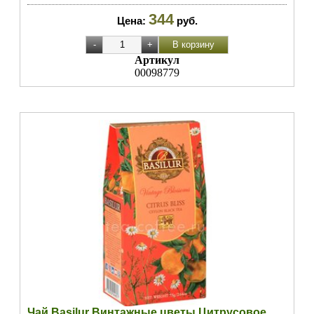
344
Цена:
руб.
Артикул
00098779
Чай Basilur Винтажные цветы Цитрусовое