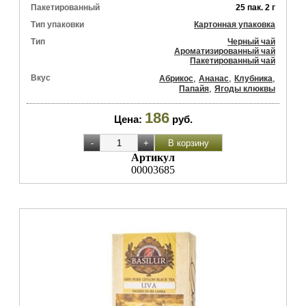
Пакетированный
25 пак. 2 г
Тип упаковки
Картонная упаковка
Тип
Черный чай
Ароматизированный чай
Пакетированный чай
Вкус
,
,
,
Абрикос
Ананас
Клубника
,
Папайя
Ягоды клюквы
186
Цена:
руб.
Артикул
00003685