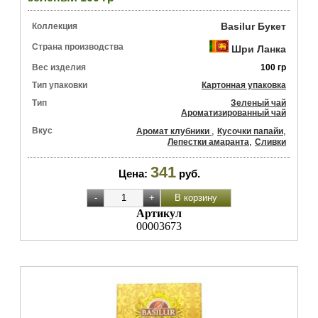
Basilur Букет
Коллекция
Страна производства
Шри Ланка
Вес изделия
100 гр
Тип упаковки
Картонная упаковка
Тип
Зеленый чай
Ароматизированный чай
Вкус
,
,
Аромат клубники
Кусочки папайи
,
Лепестки амаранта
Сливки
341
Цена:
руб.
Артикул
00003673