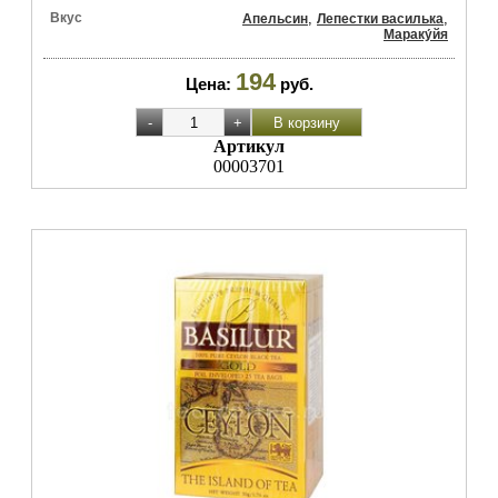
Вкус
,
,
Апельсин
Лепестки василька
Мараку́йя
194
Цена:
руб.
Артикул
00003701