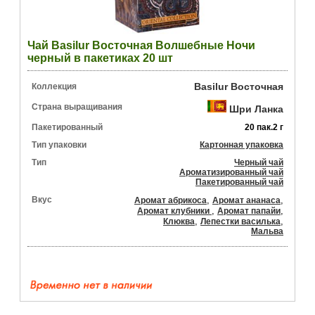
Чай Basilur Восточная Волшебные Ночи
черный в пакетиках 20 шт
Basilur Восточная
Коллекция
Страна выращивания
Шри Ланка
Пакетированный
20 пак.2 г
Тип упаковки
Картонная упаковка
Тип
Черный чай
Ароматизированный чай
Пакетированный чай
Вкус
,
,
Аромат абрикоса
Аромат ананаса
,
,
Аромат клубники
Аромат папайи
,
,
Клюква
Лепестки василька
Мальва