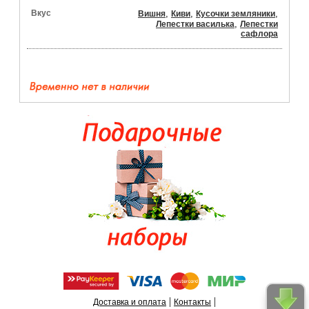
Вкус
,
,
,
Вишня
Киви
Кусочки земляники
,
Лепестки василька
Лепестки
сафлора
|
|
Доставка и оплата
Контакты