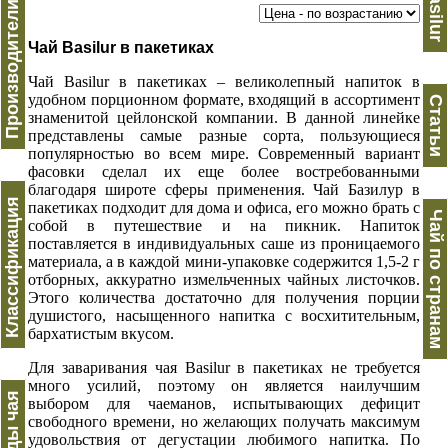
Производители чая
Basilur
Чай Basilur в пакетиках
Чай Basilur в пакетиках – великолепный напиток в
удобном порционном формате, входящий в ассортимент
Статьи
знаменитой цейлонской компании. В данной линейке
представлены самые разные сорта, пользующиеся
популярностью во всем мире. Современный вариант
фасовки сделал их еще более востребованными
благодаря широте сферы применения. Чай Базилур в
Классификация
пакетиках подходит для дома и офиса, его можно брать с
Чай по странам
собой в путешествие и на пикник. Напиток
поставляется в индивидуальных саше из проницаемого
материала, а в каждой мини-упаковке содержится 1,5-2 г
отборных, аккуратно измельченных чайных листочков.
Этого количества достаточно для получения порции
душистого, насыщенного напитка с восхитительным,
бархатистым вкусом.
Для заваривания чая Basilur в пакетиках не требуется
много усилий, поэтому он является наилучшим
Виды чая
выбором для чаеманов, испытывающих дефицит
свободного времени, но желающих получать максимум
удовольствия от дегустации любимого напитка. По