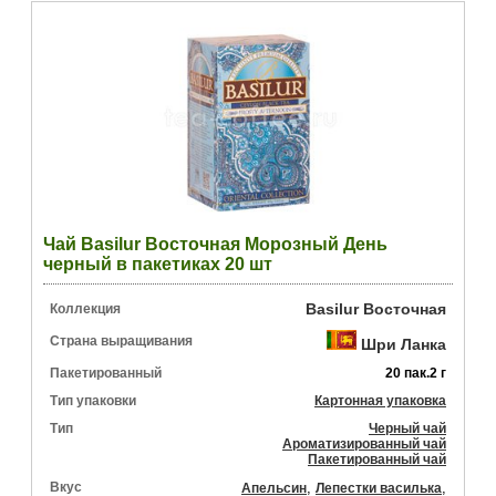
Чай Basilur Восточная Морозный День
черный в пакетиках 20 шт
Basilur Восточная
Коллекция
Страна выращивания
Шри Ланка
Пакетированный
20 пак.2 г
Тип упаковки
Картонная упаковка
Тип
Черный чай
Ароматизированный чай
Пакетированный чай
Вкус
,
,
Апельсин
Лепестки василька