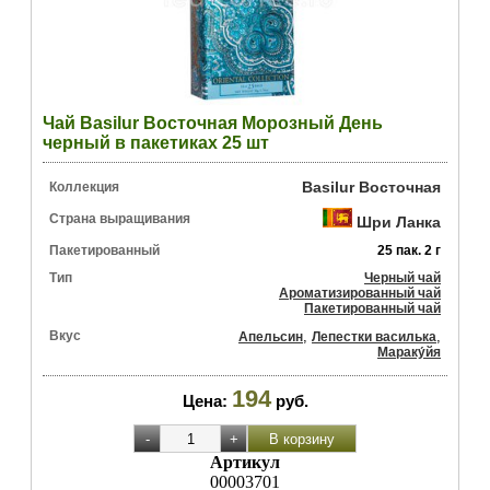
Чай Basilur Восточная Морозный День
черный в пакетиках 25 шт
Basilur Восточная
Коллекция
Страна выращивания
Шри Ланка
Пакетированный
25 пак. 2 г
Тип
Черный чай
Ароматизированный чай
Пакетированный чай
Вкус
,
,
Апельсин
Лепестки василька
Мараку́йя
194
Цена:
руб.
Артикул
00003701