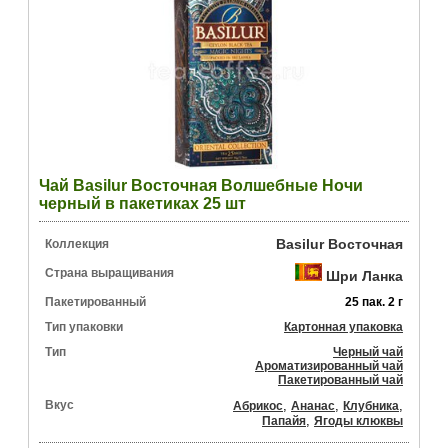
Чай Basilur Восточная Волшебные Ночи
черный в пакетиках 25 шт
Basilur Восточная
Коллекция
Страна выращивания
Шри Ланка
Пакетированный
25 пак. 2 г
Тип упаковки
Картонная упаковка
Тип
Черный чай
Ароматизированный чай
Пакетированный чай
Вкус
,
,
,
Абрикос
Ананас
Клубника
,
Папайя
Ягоды клюквы