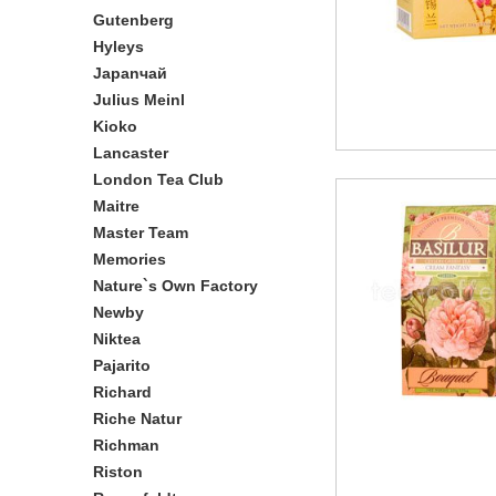
Gutenberg
Hyleys
Japanчай
Julius Meinl
Kioko
Lancaster
London Tea Club
Maitre
Master Team
Memories
Nature`s Own Factory
Newby
Niktea
Pajarito
Richard
Riche Natur
Richman
Riston