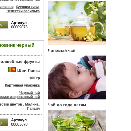
,
,
и вишни
Кусочки киви
Лепестки василька
Артикул
00009073
повник черный
Липовый чай
 Волшебные фрукты
Шри Ланка
100 гр
Картонная упаковка
Черный чай
роматизированный чай
,
,
естки цветов
Малина
Чай до года детям
Папайя
Артикул
00003678