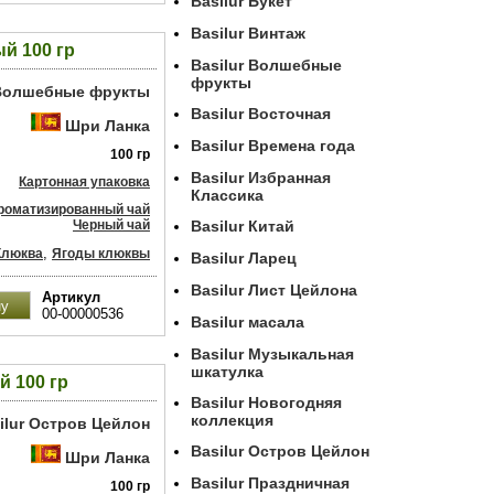
Basilur Букет
Basilur Винтаж
й 100 гр
Basilur Волшебные
фрукты
 Волшебные фрукты
Basilur Восточная
Шри Ланка
Basilur Времена года
100 гр
Basilur Избранная
Картонная упаковка
Классика
роматизированный чай
Черный чай
Basilur Китай
,
Клюква
Ягоды клюквы
Basilur Ларец
Basilur Лист Цейлона
Артикул
00-00000536
Basilur масала
Basilur Музыкальная
шкатулка
й 100 гр
Basilur Новогодняя
коллекция
ilur Остров Цейлон
Basilur Остров Цейлон
Шри Ланка
Basilur Праздничная
100 гр