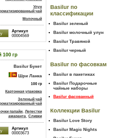
Basilur по
Улун
роматизированный чай
классификации
Молочный
Basilur зеленый
Артикул
Basilur молочный улун
00004569
Basilur Травяной
Basilur черный
 100 гр
Basilur по фасовкам
Basilur Букет
Basilur в пакетиках
Шри Ланка
Basilur Подарочные
100 гр
чайные наборы
Картонная упаковка
Basilur фасованный
Зеленый чай
роматизированный чай
Коллекции Basilur
,
очки папайи
Лепестки
,
амаранта
Сливки
Basilur Love Story
Артикул
Basilur Magic Nights
00003673