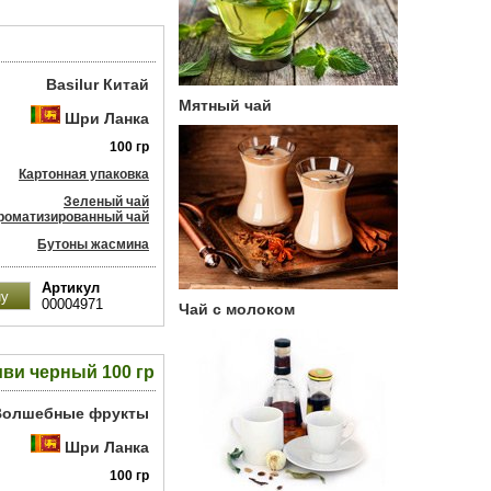
Basilur Китай
Мятный чай
Шри Ланка
100 гр
Картонная упаковка
Зеленый чай
роматизированный чай
Бутоны жасмина
Артикул
00004971
Чай с молоком
ви черный 100 гр
 Волшебные фрукты
Шри Ланка
100 гр