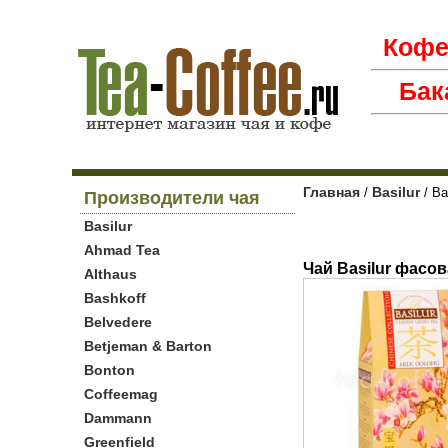
Коф
Бак
Главная
Basilur
/
/ Ba
Производители чая
Basilur
Ahmad Tea
Чай Basilur фасо
Althaus
Bashkoff
Belvedere
Betjeman & Barton
Bonton
Coffeemag
Dammann
Greenfield