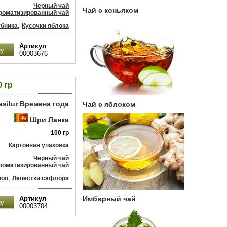
Черный чай
Чай с коньяком
роматизированный чай
,
бника
Кусочки яблока
Артикул
00003676
 гр
asilur Времена года
Чай с яблоком
Шри Ланка
100 гр
Картонная упаковка
Черный чай
роматизированный чай
,
роп
Лепестки сафлора
Артикул
Имбирный чай
00003704