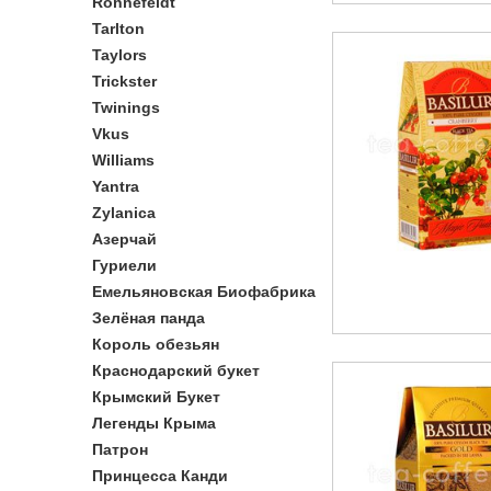
Ronnefeldt
Tarlton
Taylors
Trickster
Twinings
Vkus
Williams
Yantra
Zylanica
Азерчай
Гуриели
Емельяновская Биофабрика
Зелёная панда
Король обезьян
Краснодарский букет
Крымский Букет
Легенды Крыма
Патрон
Принцесса Канди