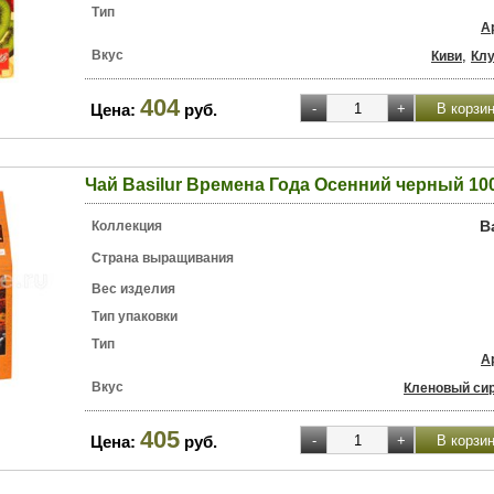
Тип
А
Вкус
,
Киви
Клу
404
Цена:
руб.
Чай Basilur Времена Года Осенний черный 100
B
Коллекция
Страна выращивания
Вес изделия
Тип упаковки
Тип
А
Вкус
Кленовый си
405
Цена:
руб.