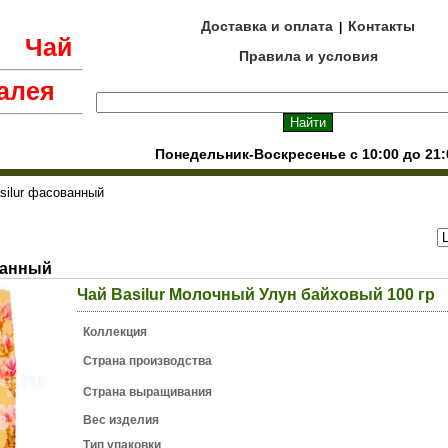
Доставка и оплата
Контакты
|
е
Чай
Правила и условия
алея
Понедельник-Воскресенье с 10:00 до 21:
silur фасованный
ванный
Чай Basilur Молочный Улун байховый 100 гр
Коллекция
Страна производства
Страна выращивания
Вес изделия
Тип упаковки