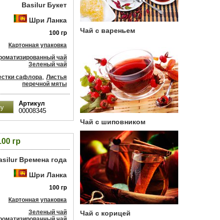
Basilur Букет
Шри Ланка
Чай с вареньем
100 гр
Картонная упаковка
роматизированный чай
Зеленый чай
,
естки сафлора
Листья
перечной мяты
Артикул
00008345
Чай с шиповником
00 гр
asilur Времена года
Шри Ланка
100 гр
Картонная упаковка
Зеленый чай
Чай с корицей
роматизированный чай