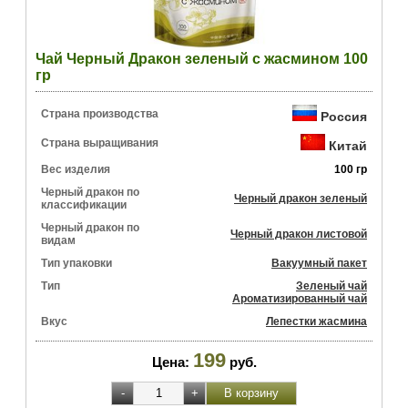
Чай Черный Дракон зеленый с жасмином 100
гр
Страна производства
Россия
Страна выращивания
Китай
Вес изделия
100 гр
Черный дракон по
Черный дракон зеленый
классификации
Черный дракон по
Черный дракон листовой
видам
Тип упаковки
Вакуумный пакет
Тип
Зеленый чай
Ароматизированный чай
Вкус
Лепестки жасмина
199
Цена:
руб.