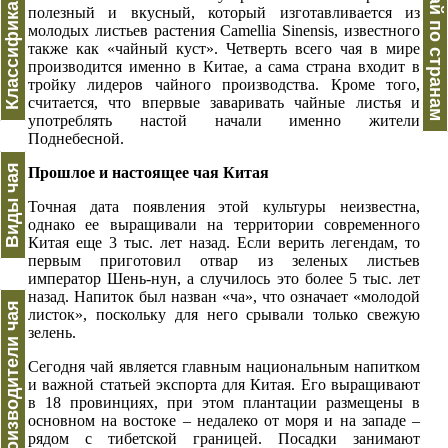
Классификация
Чай по странам
полезный и вкусный, который изготавливается из
молодых листьев растения Camellia Sinensis, известного
также как «чайный куст». Четверть всего чая в мире
производится именно в Китае, а сама страна входит в
тройку лидеров чайного производства. Кроме того,
считается, что впервые заваривать чайные листья и
употреблять настой начали именно жители
Поднебесной.
Виды чая
Прошлое и настоящее чая Китая
Точная дата появления этой культуры неизвестна,
однако ее выращивали на территории современного
Китая еще 3 тыс. лет назад. Если верить легендам, то
первым приготовил отвар из зеленых листьев
император Шень-нун, а случилось это более 5 тыс. лет
назад. Напиток был назван «ча», что означает «молодой
Производители чая
листок», поскольку для него срывали только свежую
зелень.
Сегодня чай является главным национальным напитком
и важной статьей экспорта для Китая. Его выращивают
в 18 провинциях, при этом плантации размещены в
основном на востоке – недалеко от моря и на западе –
рядом с тибетской границей. Посадки занимают