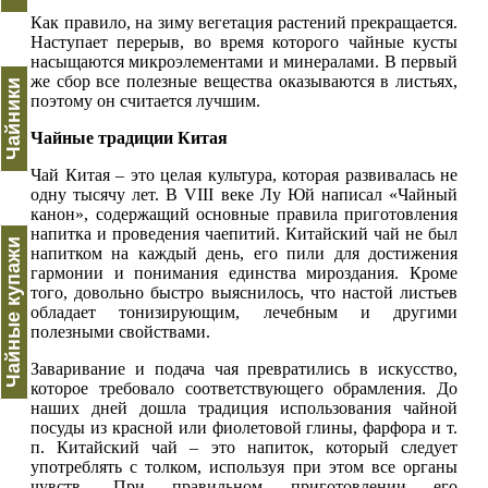
Как правило, на зиму вегетация растений прекращается.
Наступает перерыв, во время которого чайные кусты
насыщаются микроэлементами и минералами. В первый
же сбор все полезные вещества оказываются в листьях,
Чайники
поэтому он считается лучшим.
Чайные традиции Китая
Чай Китая – это целая культура, которая развивалась не
одну тысячу лет. В VIII веке Лу Юй написал «Чайный
канон», содержащий основные правила приготовления
напитка и проведения чаепитий. Китайский чай не был
Чайные купажи
напитком на каждый день, его пили для достижения
гармонии и понимания единства мироздания. Кроме
того, довольно быстро выяснилось, что настой листьев
обладает тонизирующим, лечебным и другими
полезными свойствами.
Заваривание и подача чая превратились в искусство,
которое требовало соответствующего обрамления. До
наших дней дошла традиция использования чайной
посуды из красной или фиолетовой глины, фарфора и т.
п. Китайский чай – это напиток, который следует
употреблять с толком, используя при этом все органы
чувств. При правильном приготовлении его