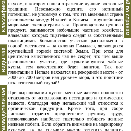
Классификация
Чай по странам
вкусом, в котором нашли отражение лучшие восточные
традиции. Невозможно оценить его истинный
потенциал, не упомянув о том, что эта меленькая страна
расположена между Индией и Китаем – крупнейшими
мировыми экспортерами чая. Производством ценного
продукта занимаются небольшие частные хозяйства,
владельцы которых тщательно следят за собственными
плантациями. Большинство участков расположено в
горной местности – на склонах Гималаев, являющихся
Виды чая
крупнейшей горной системой Земли. При этом для
ценителей качественного чая не секрет, что чем выше
расположены участки, где культивируются чайные
кусты, тем качественнее будет напиток. Так вот
плантации в Непале находятся на рекордной высоте - от
3000 до 7000 метров над уровнем моря, и это поистине
исключительный случай!
Производители чая
При выращивании кустов местные жители полностью
отказались от использования пестицидов и химических
веществ, благодаря чему непальский чай относится к
органической продукции. Кроме того, при сборе
листиков отдается предпочтение ручному труду,
позволяющему наиболее тщательно отбирать ценные
нежные побеги. Если обратить внимание на маркировку
купажей, то на упаковке можно заметить надписи,