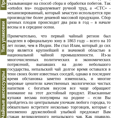
указывающие на способ сбора и обработки побегов. Так
«ortodox tea» подразумевает ручной труд, а «СТС» -
механизированный, который зачастую используется при
производстве более дешевой массовой продукции. Сбор
ценных плодов происходит два раза в год – в начале
Тип упаковки
весны и в середине осени.
Примечательно, что первый чайный регион был
выделен в официальную зону в 1863 году – всего на 10
лет позже, чем в Индии. Им стал Илам, который до сих
пор является крупнейшей и значимой областью в
национальной чайной промышленности. Из-за
многочисленных политических и экономических
потрясений, выпавших на долю небольшого
государства, непальский чай долгое время оставался в
Чайные аксессуары
тени своих более известных соседей, однако в последнее
время обстановка заметно изменилась, и многие
мировые ценители качественных экологически чистых
напитков с богатым вкусом все чаще обращают
внимание на этот достойный продукт. Изысканные
купажи весьма популярны на родине – если Вы
пройдетесь по центральным улочкам любого городка, то
обязательно встретите несколько торговцев, которые с
неизменно дружелюбной улыбкой предложат Вам
стакан великолепного непальского чая. Как правило,