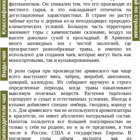
Классификация
Чай по странам
фитонапитков. Он уникален тем, что его производят из
местного сырья, и это накладывает отпечаток на
дегустационные характеристики. В стране не растут
чайные кусты и деревья из-за неподходящих природно-
климатических условий. Большую часть территории
занимают горы с каменистыми склонами, воздух на
высоте довольно сухой и прохладный. В Армении
много заповедных зон с чистой экологией, где
произрастают разнообразные травы, и именно их
Виды чая
используют для создания чаев, которые могут быть как
моносортовыми, так и купажированными.
В роли сырья при производстве армянского чая чаще
всего выступают мята, чабрец, зверобой, шиповник,
цикорий, календула. Их собирают вручную в строго
определенные периоды, когда травы накапливают
максимум полезных веществ. Растения тщательно
Производители чая
сортируют и сушат в естественных условиях. Иногда в
купажи добавляют специи: имбирь, гвоздику, корицу и
т. п. Для армянского чая не используются ароматизаторы
и красители, он имеет абсолютно натуральный состав.
Напиток пользуется все большей популярностью не
только у себя на родине, но и за ее пределами, в том
числе в России, США и государствах Европы. В
последние годы объем экспорта чая из