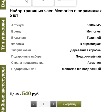
Набор травяных чаев Memories в пирамидках
5 шт
Тип упаковки
Артикул
00007645
Бренд
Memories
Виды чая
Травяной
Фасовка
В пирамидках
Тип упаковки
Деревянная коробка
Подарочные наборы
Подарочный чай
Страна производства
Армения
Чайные аксессуары
Подарочный чай
Memories tea подарочный
540
Цена
-
руб.