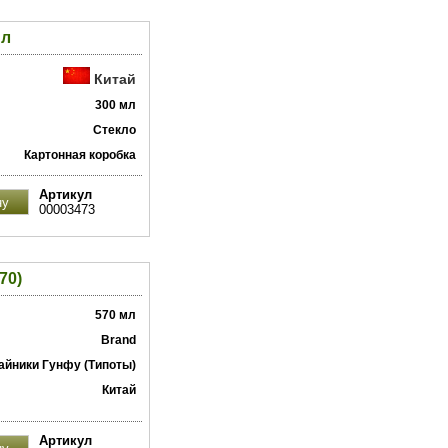
мл
Китай
300 мл
Стекло
Картонная коробка
Артикул
00003473
70)
570 мл
Brand
айники Гунфу (Типоты)
Китай
Артикул