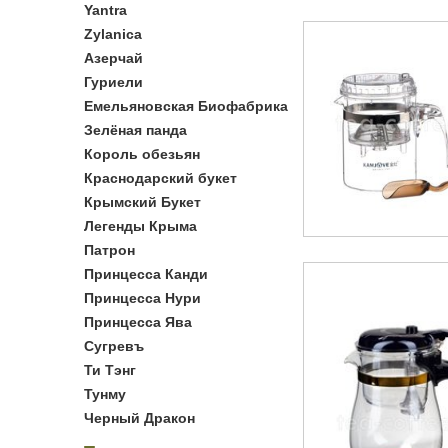
Yantra
Zylanica
Азерчай
Гуриели
Емельяновская Биофабрика
Зелёная панда
Король обезьян
Краснодарский букет
Крымский Букет
Легенды Крыма
Патрон
Принцесса Канди
Принцесса Нури
Принцесса Ява
Сугревъ
Ти Тэнг
Тунму
Черный Дракон