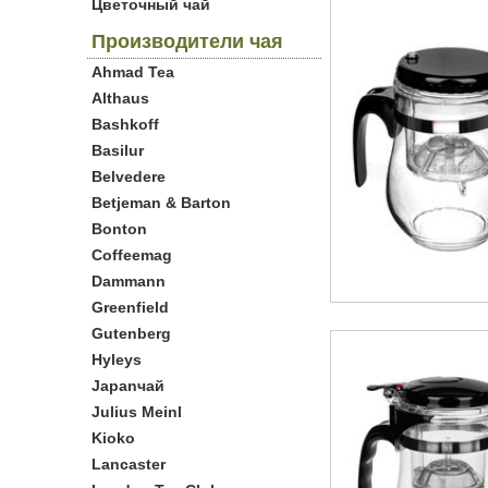
Цветочный чай
Производители чая
Ahmad Tea
Althaus
Bashkoff
Basilur
Belvedere
Betjeman & Barton
Bonton
Coffeemag
Dammann
Greenfield
Gutenberg
Hyleys
Japanчай
Julius Meinl
Kioko
Lancaster