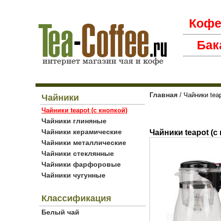
Коф
Бак
Главная
/ Чайники teap
Чайники
Чайники teapot (с кнопкой)
Чайники глиняные
Чайники керамические
Чайники teapot (с
Чайники металлические
Чайники стеклянные
Чайники фарфоровые
Чайники чугунные
Классификация
Белый чай