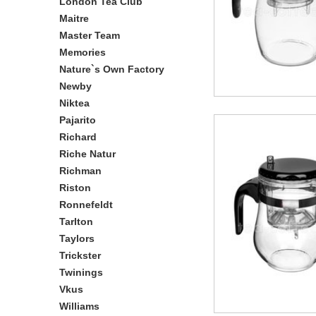
London Tea Club
Maitre
Master Team
Memories
Nature`s Own Factory
Newby
Niktea
Pajarito
Richard
Riche Natur
Richman
Riston
Ronnefeldt
Tarlton
Taylors
Trickster
Twinings
Vkus
Williams