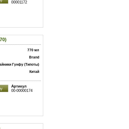
00001172
70)
770 мл
Brand
айники Гунфу (Типоты)
Китай
Артикул
00-00000174
)