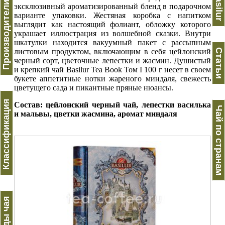
Производители чая
Basilur
эксклюзивный ароматизированный бленд в подарочном
варианте упаковки. Жестяная коробка с напитком
выглядит как настоящий фолиант, обложку которого
украшает иллюстрация из волшебной сказки. Внутри
шкатулки находится вакуумный пакет с рассыпным
листовым продуктом, включающим в себя цейлонский
Статьи
черный сорт, цветочные лепестки и жасмин. Душистый
и крепкий чай Basilur Tea Book Том I 100 г несет в своем
букете аппетитные нотки жареного миндаля, свежесть
цветущего сада и пикантные пряные нюансы.
Классификация
Состав: цейлонский черный чай, лепестки василька
Чай по странам
и мальвы, цветки жасмина, аромат миндаля
Виды чая