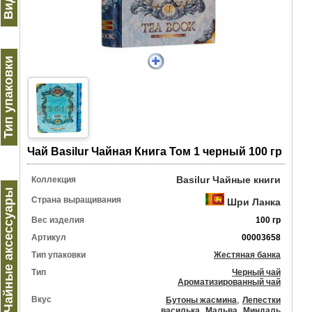
Тип упаковки
Чай Basilur Чайная Книга Том 1 черный 100 гр
Basilur Чайные книги
Коллекция
Чайные аксессуары
Страна выращивания
Шри Ланка
Вес изделия
100 гр
Артикул
00003658
Тип упаковки
Жестяная банка
Тип
Черный чай
Ароматизированный чай
Вкус
,
Бутоны жасмина
Лепестки
,
,
василька
Мальва
Миндаль