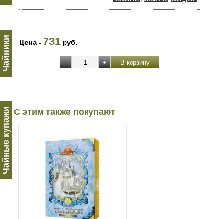
Чайники
731
Цена
-
руб.
Чайные купажи
С этим также покупают