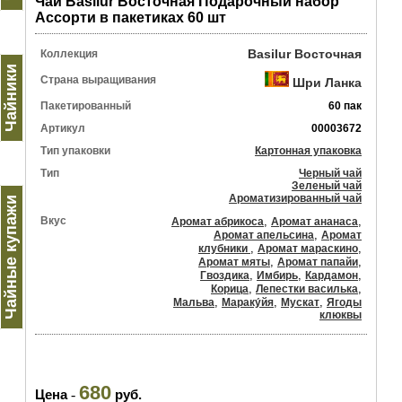
Чай Basilur Восточная Подарочный набор
Ассорти в пакетиках 60 шт
Basilur Восточная
Коллекция
Чайники
Страна выращивания
Шри Ланка
Пакетированный
60 пак
Артикул
00003672
Тип упаковки
Картонная упаковка
Тип
Черный чай
Зеленый чай
Ароматизированный чай
Чайные купажи
Вкус
,
,
Аромат абрикоса
Аромат ананаса
,
Аромат апельсина
Аромат
,
,
клубники
Аромат мараскино
,
,
Аромат мяты
Аромат папайи
,
,
,
Гвоздика
Имбирь
Кардамон
,
,
Корица
Лепестки василька
,
,
,
Мальва
Мараку́йя
Мускат
Ягоды
клюквы
680
Цена
-
руб.