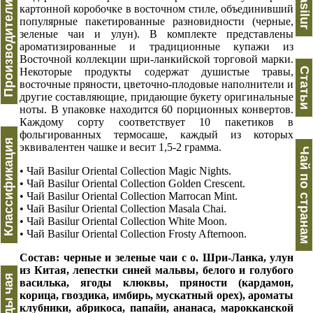
Производители чая
Basilur
картонной коробочке в восточном стиле, объединивший
популярные пакетированные разновидности (черные,
зеленые чаи и улун). В комплекте представлены
ароматизированные и традиционные купажи из
Восточной коллекции шри-ланкийской торговой марки.
Некоторые продукты содержат душистые травы,
Статьи
восточные пряности, цветочно-плодовые наполнители и
другие составляющие, придающие букету оригинальные
ноты. В упаковке находится 60 порционных конвертов.
Каждому сорту соответствует 10 пакетиков в
фольгированных термосаше, каждый из которых
Классификация
эквивалентен чашке и весит 1,5-2 грамма.
Чай по странам
• Чай Basilur Oriental Collection Magic Nights.
• Чай Basilur Oriental Collection Golden Crescent.
• Чай Basilur Oriental Collection Marrocan Mint.
• Чай Basilur Oriental Collection Masala Chai.
• Чай Basilur Oriental Collection White Moon.
• Чай Basilur Oriental Collection Frosty Afternoon.
Состав: черные и зеленые чаи с о. Шри-Ланка, улун
из Китая, лепестки синей мальвы, белого и голубого
Виды чая
василька, ягоды клюквы, пряности (кардамон,
корица, гвоздика, имбирь, мускатный орех), ароматы
клубники, абрикоса, папайи, ананаса, марокканской