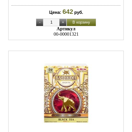
642
Цена:
руб.
Артикул
00-00001321