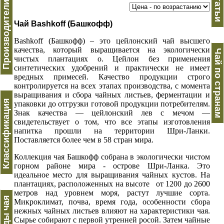
Производители чая
Статьи
Чай Bashkoff (Башкофф)
Bashkoff (Башкофф) – это цейлонский чай высшего
качества, который выращивается на экологически
Чай по странам
чистых плантациях о. Цейлон без применения
синтетических удобрений и практически не имеет
вредных примесей. Качество продукции строго
контролируется на всех этапах производства, с момента
выращивания и сбора чайных листьев, ферментации и
Классификация
упаковки до отгрузки готовой продукции потребителям.
Знак качества — цейлонский лев с мечом —
свидетельствует о том, что все этапы изготовления
напитка прошли на территории Шри-Ланки.
Поставляется более чем в 58 стран мира.
Коллекция чая Башкофф собрана в экологически чистом
горном районе мира - острове Шри-Ланка. Это
идеальное место для выращивания чайных кустов. На
плантациях, расположенных на высоте от 1200 до 2600
метров над уровнем моря, растут лучшие сорта.
Виды чая
Микроклимат, почва, время года, особенности сбора
нежных чайных листьев влияют на характеристики чая.
Сырье собирают с первой утренней росой. Затем чайные