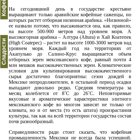
На сегодняшний день в государстве крестьяне
выращивают только аравийские кофейные саженцы, но
которых растет отборная низинная арабика. «Низинной»
ее назвали потому, что высаживается она, как правило,
на высоте 500-900 метров над уровнем моря. А
высокогорная арабика – Алтура (Altura) и Хай Коатепек
Сладости
(High Coatepec) – растет на высоте 1000-3000 метров над
уровнем моря. Каждый год на территориях от
Акапулько до Салино-Крус выращивается объем
отборных зерен мексиканского кофе, равный почти 4
млн мешков высококачественных зерен. Климатические
условия для культивирования высококачественного
сырья достаточно благоприятны: сезон дождей в
Мексике непродолжителен, в остальной период осадки
выпадают довольно редко. Средняя температура за
месяц колеблется от 8˚С до 26˚С. Неповторимые
вкусовые и ароматические характеристики элитного
мексиканского кофе во многом зависят не только от
климата, но и от места (то есть штата) произрастания
культуры, так как на всей территории государства состав
почв разнообразный.
Справедливости ради стоит сказать, что кофейная
промышленность Мексики не всегда была успешной.