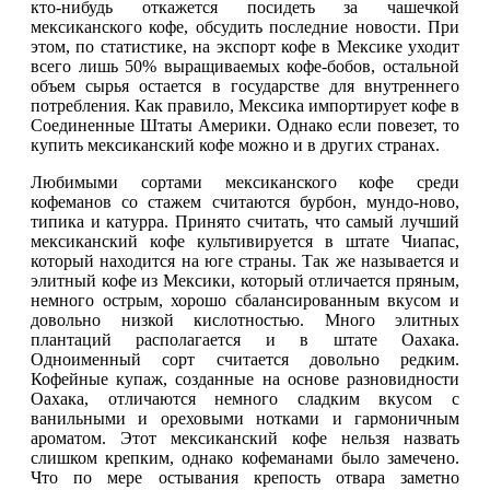
кто-нибудь откажется посидеть за чашечкой
мексиканского кофе, обсудить последние новости. При
этом, по статистике, на экспорт кофе в Мексике уходит
всего лишь 50% выращиваемых кофе-бобов, остальной
объем сырья остается в государстве для внутреннего
потребления. Как правило, Мексика импортирует кофе в
Соединенные Штаты Америки. Однако если повезет, то
купить мексиканский кофе можно и в других странах.
Любимыми сортами мексиканского кофе среди
кофеманов со стажем считаются бурбон, мундо-ново,
типика и катурра. Принято считать, что самый лучший
мексиканский кофе культивируется в штате Чиапас,
который находится на юге страны. Так же называется и
элитный кофе из Мексики, который отличается пряным,
немного острым, хорошо сбалансированным вкусом и
довольно низкой кислотностью. Много элитных
плантаций располагается и в штате Оахака.
Одноименный сорт считается довольно редким.
Кофейные купаж, созданные на основе разновидности
Оахака, отличаются немного сладким вкусом с
ванильными и ореховыми нотками и гармоничным
ароматом. Этот мексиканский кофе нельзя назвать
слишком крепким, однако кофеманами было замечено.
Что по мере остывания крепость отвара заметно