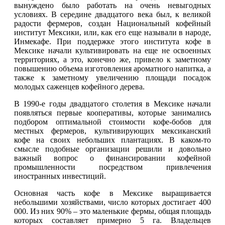
вынуждено было работать на очень невыгодных
условиях. В середине двадцатого века был, к великой
радости фермеров, создан Национальный кофейный
институт Мексики, или, как его еще называли в народе,
Инмекафе. При поддержке этого института кофе в
Мексике начали культивировать на еще не освоенных
территориях, а это, конечно же, привело к заметному
повышению объема изготовления ароматного напитка, а
также к заметному увеличению площади посадок
молодых саженцев кофейного дерева.
В 1990-е годы двадцатого столетия в Мексике начали
появляться первые кооперативы, которые занимались
подбором оптимальной стоимости кофе-бобов для
местных фермеров, культивирующих мексиканский
кофе на своих небольших плантациях. В каком-то
смысле подобные организации решили и довольно
важный вопрос о финансировании кофейной
промышленности посредством привлечения
иностранных инвестиций.
Основная часть кофе в Мексике выращивается
небольшими хозяйствами, число которых достигает 400
000. Из них 90% – это маленькие фермы, общая площадь
которых составляет примерно 5 га. Владельцев