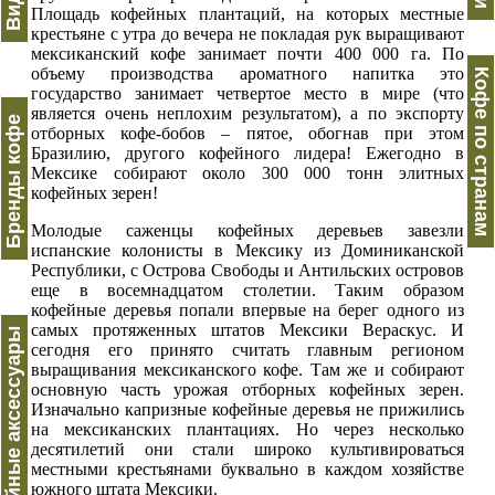
Площадь кофейных плантаций, на которых местные
крестьяне с утра до вечера не покладая рук выращивают
мексиканский кофе занимает почти 400 000 га. По
объему производства ароматного напитка это
Кофе по странам
государство занимает четвертое место в мире (что
является очень неплохим результатом), а по экспорту
Бренды кофе
отборных кофе-бобов – пятое, обогнав при этом
Бразилию, другого кофейного лидера! Ежегодно в
Мексике собирают около 300 000 тонн элитных
кофейных зерен!
Молодые саженцы кофейных деревьев завезли
испанские колонисты в Мексику из Доминиканской
Республики, с Острова Свободы и Антильских островов
еще в восемнадцатом столетии. Таким образом
кофейные деревья попали впервые на берег одного из
самых протяженных штатов Мексики Вераскус. И
Кофейные аксессуары
сегодня его принято считать главным регионом
выращивания мексиканского кофе. Там же и собирают
основную часть урожая отборных кофейных зерен.
Изначально капризные кофейные деревья не прижились
на мексиканских плантациях. Но через несколько
десятилетий они стали широко культивироваться
местными крестьянами буквально в каждом хозяйстве
южного штата Мексики.