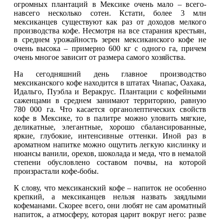
огромных плантаций в Мексике очень мало – всего-
навсего несколько сотен. Кстати, более 3 млн
мексиканцев существуют как раз от доходов мелкого
производства кофе. Несмотря на все старания крестьян,
в среднем урожайность зерен мексиканского кофе не
очень высока – примерно 600 кг с одного га, причем
очень многое зависит от размера самого хозяйства.
На сегодняшний день главное производство
мексиканского кофе находится в штатах Чиапас, Оахака,
Идальго, Пуэбла и Веракрус. Плантации с кофейными
саженцами в среднем занимают территорию, равную
780 000 га. Что касается органолептических свойств
кофе в Мексике, то в палитре можно уловить мягкие,
деликатные, элегантные, хорошо сбалансированные,
яркие, глубокие, интенсивные оттенки. Иной раз в
ароматном напитке можно ощутить легкую кислинку и
нюансы ванили, орехов, шоколада и меда, что в немалой
степени обусловлено составом почвы, на которой
произрастали кофе-бобы.
К слову, что мексиканский кофе – напиток не особенно
крепкий, а мексиканцев нельзя назвать заядлыми
кофеманами. Скорее всего, они любят не сам ароматный
напиток, а атмосферу, которая царит вокруг него: разве