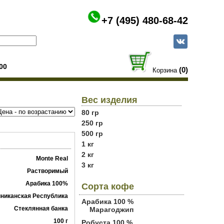
+7 (495) 480-68-42
00
(0)
Корзина
Вес изделия
80 гр
250 гр
500 гр
1 кг
2 кг
Monte Real
3 кг
Растворимый
Арабика 100%
Сорта кофе
никанская Республика
Арабика 100 %
Стеклянная банка
Марагоджип
100 г
Робуста 100 %