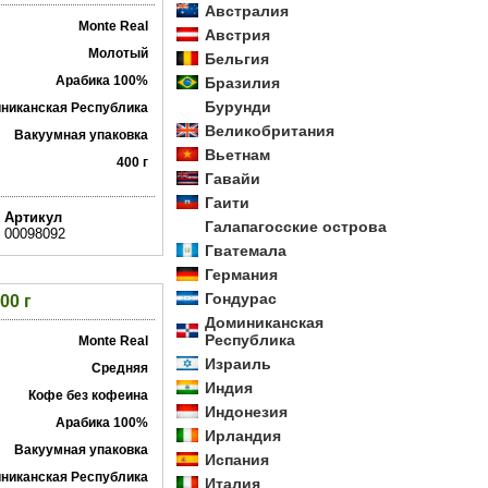
Австралия
Monte Real
Австрия
Молотый
Бельгия
Арабика 100%
Бразилия
Бурунди
никанская Республика
Великобритания
Вакуумная упаковка
Вьетнам
400 г
Гавайи
Гаити
Артикул
Галапагосские острова
00098092
Гватемала
Германия
Гондурас
00 г
Доминиканская
Республика
Monte Real
Израиль
Средняя
Индия
Кофе без кофеина
Индонезия
Арабика 100%
Ирландия
Вакуумная упаковка
Испания
никанская Республика
Италия