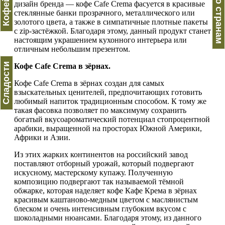
Кофе по странам
дизайн бренда — кофе Cafe Crema фасуется в красивые
стеклянные банки прозрачного, металлического или
золотого цвета, а также в симпатичные плотные пакеты
с zip-застёжкой. Благодаря этому, данный продукт станет
настоящим украшением кухонного интерьера или
отличным небольшим презентом.
Сладости
Кофе Cafe Crema в зёрнах.
Кофе Cafe Crema в зёрнах создан для самых
взыскательных ценителей, предпочитающих готовить
любимый напиток традиционным способом. К тому же
такая фасовка позволяет по максимуму сохранить
богатый вкусоароматический потенциал стопроцентной
арабики, выращенной на просторах Южной Америки,
Африки и Азии.
Из этих жарких континентов на российский завод
поставляют отборный урожай, который подвергают
искусному, мастерскому купажу. Полученную
композицию подвергают так называемой тёмной
обжарке, которая наделяет кофе Кафе Крема в зёрнах
красивым каштаново-медным цветом с маслянистым
блеском и очень интенсивным глубоким вкусом с
шоколадными нюансами. Благодаря этому, из данного