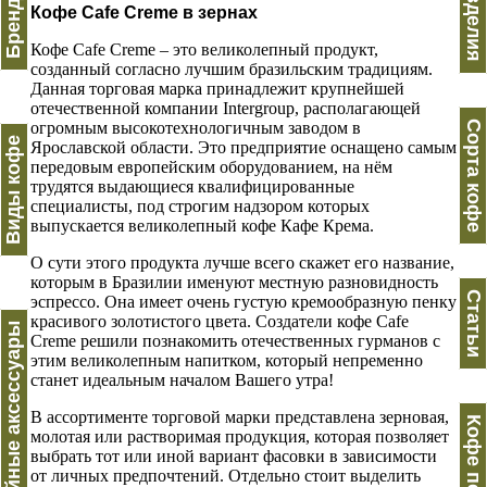
Вес изделия
Кофе Cafe Creme в зернах
Кофе Cafe Creme – это великолепный продукт,
созданный согласно лучшим бразильским традициям.
Данная торговая марка принадлежит крупнейшей
отечественной компании Intergroup, располагающей
огромным высокотехнологичным заводом в
Сорта кофе
Виды кофе
Ярославской области. Это предприятие оснащено самым
передовым европейским оборудованием, на нём
трудятся выдающиеся квалифицированные
специалисты, под строгим надзором которых
выпускается великолепный кофе Кафе Крема.
О сути этого продукта лучше всего скажет его название,
которым в Бразилии именуют местную разновидность
Статьи
эспрессо. Она имеет очень густую кремообразную пенку
красивого золотистого цвета. Создатели кофе Cafe
Кофейные аксессуары
Creme решили познакомить отечественных гурманов с
этим великолепным напитком, который непременно
станет идеальным началом Вашего утра!
В ассортименте торговой марки представлена зерновая,
молотая или растворимая продукция, которая позволяет
выбрать тот или иной вариант фасовки в зависимости
от личных предпочтений. Отдельно стоит выделить