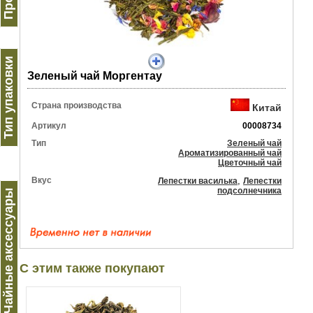
Тип упаковки
Зеленый чай Моргентау
Страна производства
Китай
Артикул
00008734
Тип
Зеленый чай
Ароматизированный чай
Цветочный чай
Вкус
,
Лепестки василька
Лепестки
подсолнечника
Чайные аксессуары
С этим также покупают