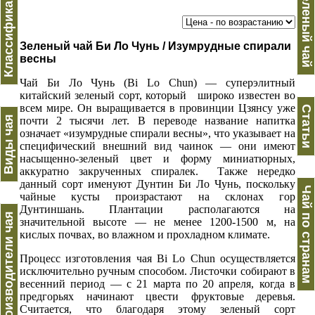
Классификация
Зеленый чай
Зеленый чай Би Ло Чунь / Изумрудные спирали
весны
Чай Би Ло Чунь (Bi Lo Chun) — суперэлитный
китайский зеленый сорт, который широко известен во
всем мире. Он выращивается в провинции Цзянсу уже
Статьи
Виды чая
почти 2 тысячи лет. В переводе название напитка
означает «изумрудные спирали весны», что указывает на
специфический внешний вид чаинок — они имеют
насыщенно-зеленый цвет и форму миниатюрных,
аккуратно закрученных спиралек. Также нередко
данный сорт именуют Дунтин Би Ло Чунь, поскольку
Чай по странам
чайные кусты произрастают на склонах гор
Дунтиншань. Плантации располагаются на
Производители чая
значительной высоте — не менее 1200-1500 м, на
кислых почвах, во влажном и прохладном климате.
Процесс изготовления чая Bi Lo Chun осуществляется
исключительно ручным способом. Листочки собирают в
весенний период — с 21 марта по 20 апреля, когда в
предгорьях начинают цвести фруктовые деревья.
Считается, что благодаря этому зеленый сорт