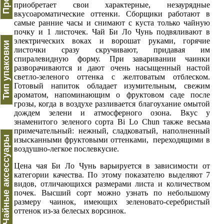
приобретает свои характерные, незаурядные
вкусоароматические оттенки. Сборщики работают в
самые ранние часы и снимают с куста только чайную
почку и 1 листочек. Чай Би Ло Чунь подвяливают в
электрических воках и ворошат руками, горячие
Тип упаковки
листочки сразу скручивают, придавая им
спиралевидную форму. При заваривании чаинки
разворачиваются и дают очень насыщенный настой
светло-зеленого оттенка с желтоватым отблеском.
Готовый напиток обладает изумительным, свежим
ароматом, напоминающим о фруктовом саде после
грозы, когда в воздухе разливается благоухание омытой
дождем зелени и атмосферного озона. Вкус у
знаменитого зеленого сорта Bi Lo Chun также весьма
примечательный: нежный, сладковатый, наполненный
Чайные аксессуары
изысканными фруктовыми оттенками, переходящими в
воздушно-легкое послевкусие.
Цена чая Би Ло Чунь варьируется в зависимости от
категории качества. По этому показателю выделяют 7
видов, отличающихся размерами листа и количеством
почек. Высший сорт можно узнать по небольшому
размеру чаинок, имеющих зеленовато-серебристый
оттенок из-за белесых ворсинок.