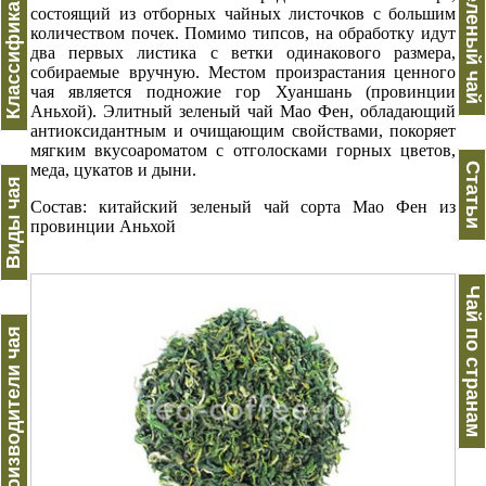
Классификация
Зеленый чай
состоящий из отборных чайных листочков с большим
количеством почек. Помимо типсов, на обработку идут
два первых листика с ветки одинакового размера,
собираемые вручную. Местом произрастания ценного
чая является подножие гор Хуаншань (провинции
Аньхой). Элитный зеленый чай Мао Фен, обладающий
антиоксидантным и очищающим свойствами, покоряет
мягким вкусоароматом с отголосками горных цветов,
меда, цукатов и дыни.
Статьи
Виды чая
Состав: китайский зеленый чай сорта Мао Фен из
провинции Аньхой
Чай по странам
Производители чая