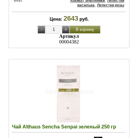
Вкус
,
Аромат земляники
Лепестки
,
василька
Лепестки розы
2643
Цена:
руб.
Артикул
00004382
Чай Althaus Sencha Senpai зеленый 250 гр