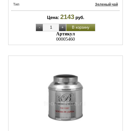
Тип
Зеленый чай
2143
Цена:
руб.
Артикул
00005460