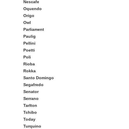
Nescafe
Oquendo
Origo
Owl
Parliament
Paulig
Pellini
Poetti
Poli
Rioba
Rokka
Santo Domingo
Segafredo
Senator
Serrano
Tarlton
Tchibo
Today
Turquino