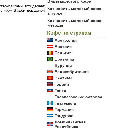
Виды молотого кофе
теристиками, что делает
Как варить молотый кофе
емпляром Вашей домашней
в турке
Как варить молотый кофе -
методы
Кофе по странам
Австралия
Австрия
Бельгия
Бразилия
Бурунди
Великобритания
Вьетнам
Гавайи
Гаити
Галапагосские острова
Гватемала
Германия
Гондурас
Доминиканская
Республика