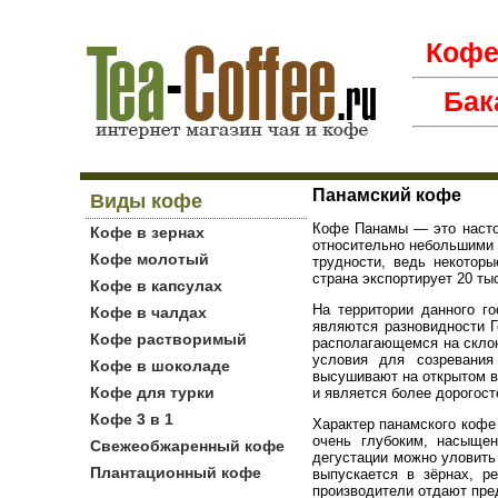
Коф
Бак
Панамский кофе
Виды кофе
Кофе Панамы — это настоя
Кофе в зернах
относительно небольшими 
Кофе молотый
трудности, ведь некотор
страна экспортирует 20 ты
Кофе в капсулах
На территории данного г
Кофе в чалдах
являются разновидности Г
Кофе растворимый
располагающемся на склон
условия для созревания
Кофе в шоколаде
высушивают на открытом в
Кофе для турки
и является более дорогос
Кофе 3 в 1
Характер панамского кофе
очень глубоким, насыще
Свежеобжаренный кофе
дегустации можно уловить
Плантационный кофе
выпускается в зёрнах, р
производители отдают пре