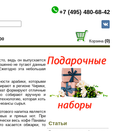
+7 (495) 480-68-42
00
(0)
Корзина
то, ведь он выпускается
ршенно не пугают данные
Ежегодно эта небольшая
ности арабики, которыми
ирают в регионе Чирики,
имат формируют отличные
жно собирают вручную и
технологию, которая хоть
 нюансы сырья.
отового напитка является
вых и пряных нот. При
ически весь кофе Панамы
Статьи
о касается обжарки, то