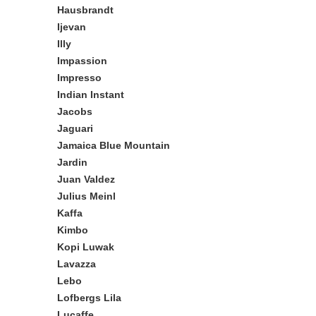
Hausbrandt
Ijevan
Illy
Impassion
Impresso
Indian Instant
Jacobs
Jaguari
Jamaica Blue Mountain
Jardin
Juan Valdez
Julius Meinl
Kaffa
Kimbo
Kopi Luwak
Lavazza
Lebo
Lofbergs Lila
Lucaffe