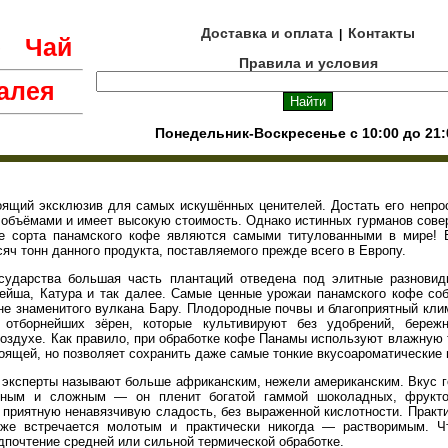
Доставка и оплата
Контакты
|
е
Чай
Правила и условия
алея
Понедельник-Воскресенье с 10:00 до 21:
щий эксклюзив для самых искушённых ценителей. Достать его непрос
объёмами и имеет высокую стоимость. Однако истинных гурманов сове
ые сорта панамского кофе являются самыми титулованными в мире! 
сяч тонн данного продукта, поставляемого прежде всего в Европу.
осударства большая часть плантаций отведена под элитные разновид
ейша, Катура и так далее. Самые ценные урожаи панамского кофе соб
е знаменитого вулкана Бару. Плодородные почвы и благоприятный кл
 отборнейших зёрен, которые культивируют без удобрений, бере
оздухе. Как правило, при обработке кофе Панамы используют влажную 
тоящей, но позволяет сохранить даже самые тонкие вкусоароматические
 эксперты называют больше африканским, нежели американским. Вкус г
нным и сложным — он пленит богатой гаммой шоколадных, фрукто
 приятную ненавязчивую сладость, без выраженной кислотности. Практ
еже встречается молотым и практически никогда — растворимым. Чт
дпочтение средней или сильной термической обработке.