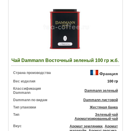
Чай Dammann Восточный зеленый 100 гр ж.б.
Страна производства
Франция
Вес изделия
100 гр
Классификация
Dammann зеленый
Dammann
Dammann по видам
Dammann листовой
Тип упаковки
Жестяная банка
Тип
Зеленый чай
Ароматизированный чай
Вкус
,
Аромат земляники
Аромат
,
,
маракуйи
Аромат персика