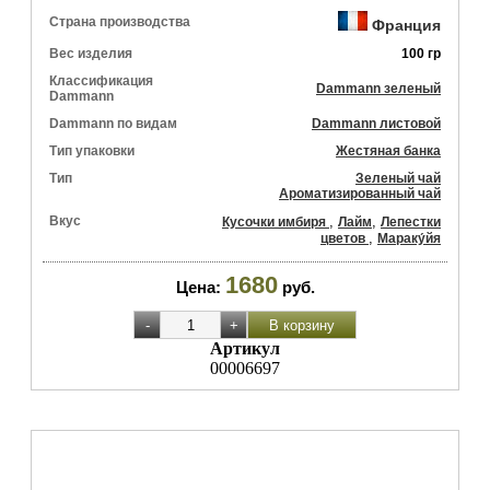
Страна производства
Франция
Вес изделия
100 гр
Классификация
Dammann зеленый
Dammann
Dammann по видам
Dammann листовой
Тип упаковки
Жестяная банка
Тип
Зеленый чай
Ароматизированный чай
Вкус
,
,
Кусочки имбиря
Лайм
Лепестки
,
цветов
Мараку́йя
1680
Цена:
руб.
Артикул
00006697