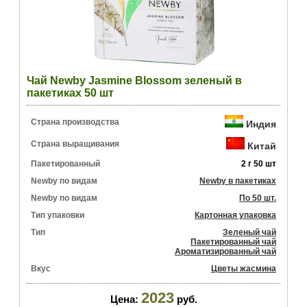
Чай Newby Jasmine Blossom зеленый в
пакетиках 50 шт
Страна производства
Индия
Страна выращивания
Китай
Пакетированный
2 г 50 шт
Newby по видам
Newby в пакетиках
Newby по видам
По 50 шт.
Тип упаковки
Картонная упаковка
Тип
Зеленый чай
Пакетированный чай
Ароматизированный чай
Вкус
Цветы жасмина
2023
Цена:
руб.