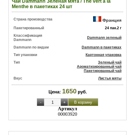
Чай Dammann Зеленая мята / The vert a la
Menthe в пакетиках 24 шт
Страна производства
Франция
Пакетированный
24 пак.2 г
Классификация
Dammann зеленый
Dammann
Dammann по видам
Dammann в пакетиках
Тип упаковки
Картонная упаковка
Тип
Зеленый чай
Ароматизированный чай
Пакетированный чай
Вкус
Листья мяты
1650
Цена:
руб.
Артикул
00003920