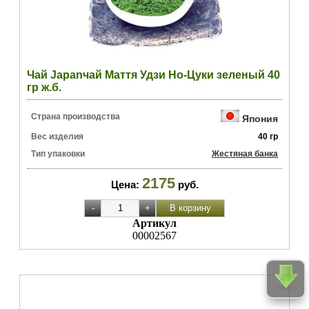
Чай Japanчай Маття Удзи Но-Цуки зеленый 40
гр ж.б.
Страна производства
Япония
Вес изделия
40 гр
Тип упаковки
Жестяная банка
2175
Цена:
руб.
Артикул
00002567