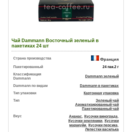
Чай Dammann Восточный зеленый в
пакетиках 24 шт
Страна производства
Франция
Пакетированный
24 пак.2 г
Классификация
Dammann зеленый
Dammann
Dammann по видам
Dammann в пакетиках
Тип упаковки
Картонная упаковка
Тип
Зеленый чай
Ароматизированный чай
Пакетированный чай
Вкус
,
,
Ананас
Кусочки винограда
,
Кусочки земляники
Кусочки
,
,
маракуйи
Кусочки персика
Лепестки василька