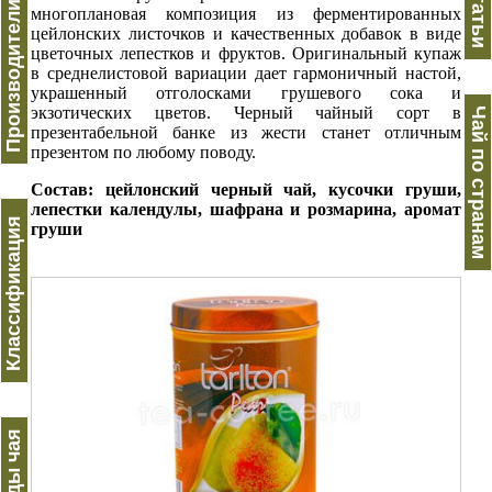
Производители чая
Статьи
многоплановая композиция из ферментированных
цейлонских листочков и качественных добавок в виде
цветочных лепестков и фруктов. Оригинальный купаж
в среднелистовой вариации дает гармоничный настой,
украшенный отголосками грушевого сока и
экзотических цветов. Черный чайный сорт в
Чай по странам
презентабельной банке из жести станет отличным
презентом по любому поводу.
Состав: цейлонский черный чай, кусочки груши,
лепестки календулы, шафрана и розмарина, аромат
Классификация
груши
Виды чая