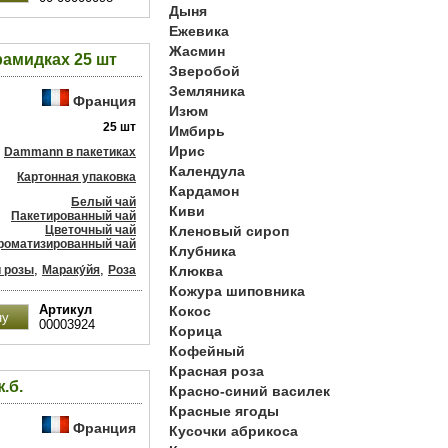
Дыня
Ежевика
Жасмин
амидках 25 шт
Зверобой
Земляника
Франция
Изюм
25 шт
Имбирь
Ирис
Dammann в пакетиках
Календула
Картонная упаковка
Кардамон
Белый чай
Киви
Пакетированный чай
Цветочный чай
Кленовый сироп
роматизированный чай
Клубника
,
,
и розы
Мараку́йя
Роза
Клюква
Кожура шиповника
Артикул
Кокос
00003924
Корица
Кофейный
Красная роза
.б.
Красно-синий василек
Красные ягоды
Франция
Кусочки абрикоса