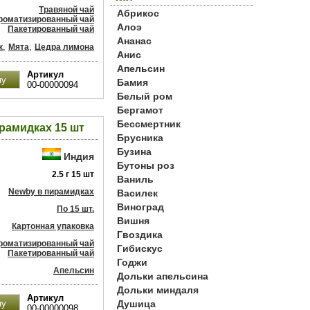
Травяной чай
Абрикос
роматизированный чай
Алоэ
Пакетированный чай
Ананас
,
,
к
Мята
Цедра лимона
Анис
Апельсин
Артикул
Бамия
00-00000094
Белый ром
Бергамот
Бессмертник
рамидках 15 шт
Брусника
Бузина
Индия
Бутоны роз
2.5 г 15 шт
Ваниль
Newby в пирамидках
Василек
Виноград
По 15 шт.
Вишня
Картонная упаковка
Гвоздика
роматизированный чай
Гибискус
Пакетированный чай
Годжи
Апельсин
Дольки апельсина
Дольки миндаля
Артикул
Душица
00-00000098