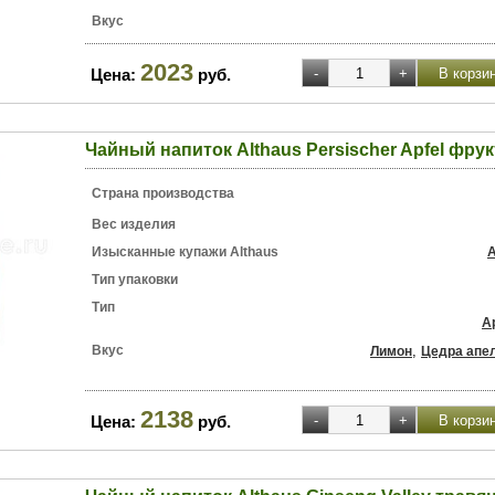
Вкус
2023
Цена:
руб.
Чайный напиток Althaus Persischer Apfel фру
Страна производства
Вес изделия
Изысканные купажи Althaus
A
Тип упаковки
Тип
А
Вкус
,
Лимон
Цедра апе
2138
Цена:
руб.