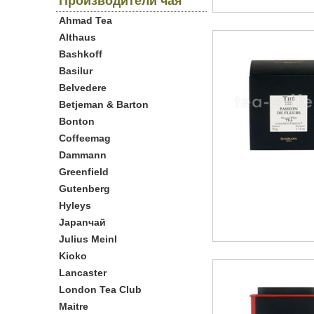
Производители чая
Ahmad Tea
Althaus
Bashkoff
Basilur
Belvedere
Betjeman & Barton
Bonton
Coffeemag
Dammann
Greenfield
Gutenberg
Hyleys
Japanчай
Julius Meinl
Kioko
Lancaster
London Tea Club
Maitre