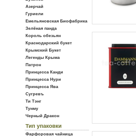
Азерчай
Гуриели
Емельяновская Биофабрика
Зелёная панда
Король обезьян
Краснодарский букет
Крымский Букет
Легенды Крыма
Патрон
Принцесса Канди
Принцесса Нури
Принцесса Ява
Сугревъ
Ти Тэнг
Тунму
Черный Дракон
Тип упаковки
Фарфоровая чайница