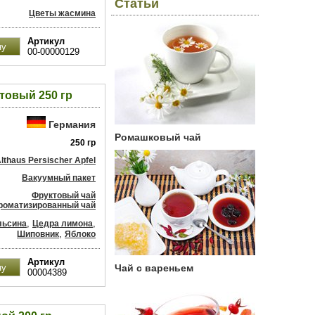
Статьи
Цветы жасмина
Артикул
00-00000129
ктовый 250 гр
Германия
Ромашковый чай
250 гр
lthaus Persischer Apfel
Вакуумный пакет
Фруктовый чай
роматизированный чай
,
,
льсина
Цедра лимона
,
Шиповник
Яблоко
Артикул
Чай с вареньем
00004389