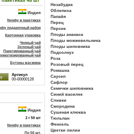
 пакетиках 48 шт
Незабудка
Облепиха
Индия
Папайя
Newby в пакетиках
Перец
wby подарочный набор
Персик
Плоды ананаса
Картонная упаковка
Плоды можжевельника
Черный чай
Плоды шиповника
Зеленый чай
Пакетированный чай
Подсолнух
роматизированный чай
Роза
Бутоны жасмина
Розовый перец
Ромашка
Артикул
Саусеп
00-00000128
Сафлор
Семечки шиповника
Синий василек
Сливки
Смородина
Индия
Сушеная клюква
2 г 50 шт
Тюльпан
Фенхель
Newby в пакетиках
Цветки лилии
По 50 шт.