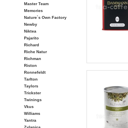
Master Team
Memories
Nature`s Own Factory
Newby
Niktea
Pajarito
Richard
Riche Natur
Richman
Riston
Ronnefeldt
Tarlton
Taylors
Trickster
Twinings
Vkus
Williams
Yantra
Zylanica