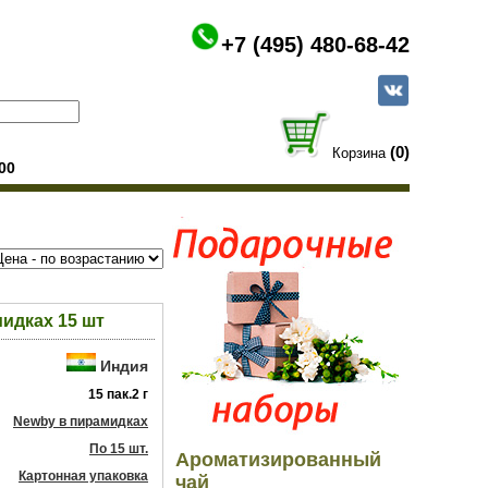
+7 (495) 480-68-42
(0)
Корзина
00
идках 15 шт
Индия
15 пак.2 г
Newby в пирамидках
По 15 шт.
Ароматизированный
Картонная упаковка
чай