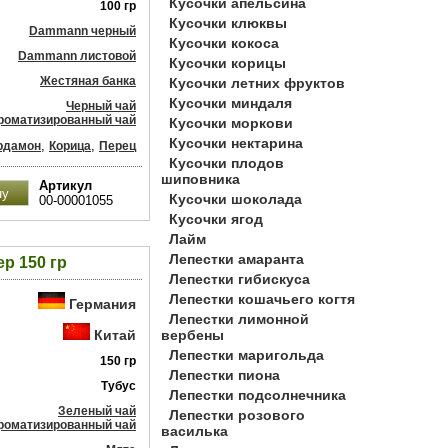
Кусочки апельсина
100 гр
Кусочки клюквы
Dammann черный
Кусочки кокоса
Dammann листовой
Кусочки корицы
Жестяная банка
Кусочки летних фруктов
Кусочки миндаля
Черный чай
роматизированный чай
Кусочки моркови
Кусочки нектарина
,
,
рдамон
Корица
Перец
Кусочки плодов
шиповника
Артикул
Кусочки шоколада
00-00001055
Кусочки ягод
Лайм
Лепестки амаранта
р 150 гр
Лепестки гибискуса
Лепестки кошачьего когтя
Германия
Лепестки лимонной
Китай
вербены
Лепестки маригольда
150 гр
Лепестки пиона
Тубус
Лепестки подсолнечника
Зеленый чай
Лепестки розового
роматизированный чай
василька