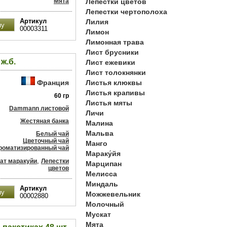
Мята
Лепестки цветов
Лепестки чертополоха
Артикул
Лилия
00003311
Лимон
Лимонная трава
Лист брусники
ж.б.
Лист ежевики
Лист толокнянки
Франция
Листья клюквы
Листья крапивы
60 гр
Листья мяты
Dammann листовой
Личи
Жестяная банка
Малина
Мальва
Белый чай
Цветочный чай
Манго
роматизированный чай
Мараку́йя
,
ат маракуйи
Лепестки
Марципан
цветов
Мелисса
Миндаль
Артикул
Можжевельник
00002880
Молочный
Мускат
Мята