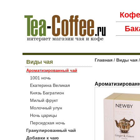
Коф
Бак
Главная
Виды чая
/
/
Виды чая
Ароматизированный чай
1001 ночь
Ароматизирован
Екатерина Великая
Князь Багратион
Милый фрукт
Молочный улун
Ночь царицы
Персидская ночь
Гранулированный чай
Добавки к чаю