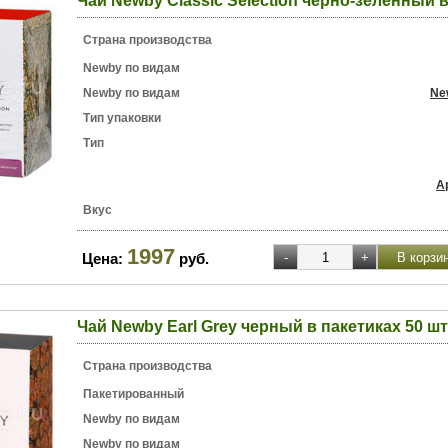
Чай Newby Classic Selection черно-зеленный в
Страна производства
Newby по видам
Newby по видам
Ne
Тип упаковки
Тип
А
Вкус
1997
Цена:
руб.
Чай Newby Earl Grey черный в пакетиках 50 шт
Страна производства
Пакетированный
Newby по видам
Newby по видам