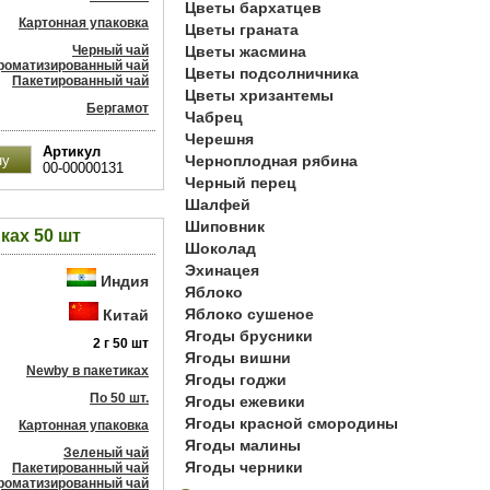
Цветы бархатцев
Картонная упаковка
Цветы граната
Черный чай
Цветы жасмина
роматизированный чай
Цветы подсолничника
Пакетированный чай
Цветы хризантемы
Бергамот
Чабрец
Черешня
Артикул
Черноплодная рябина
00-00000131
Черный перец
Шалфей
Шиповник
ках 50 шт
Шоколад
Эхинацея
Индия
Яблоко
Яблоко сушеное
Китай
Ягоды брусники
2 г 50 шт
Ягоды вишни
Newby в пакетиках
Ягоды годжи
По 50 шт.
Ягоды ежевики
Ягоды красной смородины
Картонная упаковка
Ягоды малины
Зеленый чай
Ягоды черники
Пакетированный чай
роматизированный чай