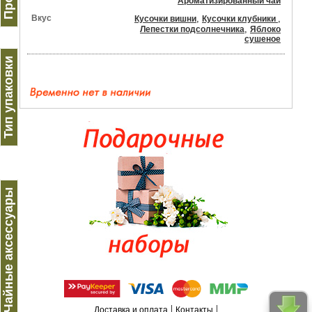
Ароматизированный чай
Вкус
,
,
Кусочки вишни
Кусочки клубники
,
Лепестки подсолнечника
Яблоко
сушеное
Тип упаковки
Чайные аксессуары
|
|
Доставка и оплата
Контакты