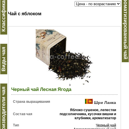
Классификация
Ароматизированный чай
Чай с яблоком
Виды чая
Производители чая
Черный чай Лесная Ягода
Страна выращивания
Шри Ланка
Яблоко сушеное, лепестки
Состав чая
подсолнечника, кусочки вишни и
клубники, ароматизатор
Тип
Черный чай