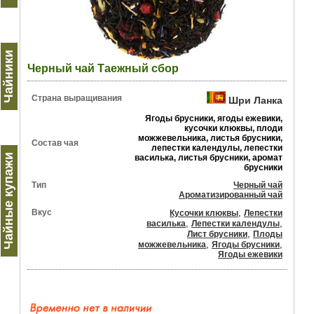
Чайники
Черный чай Таежный сбор
Страна выращивания
Шри Ланка
Ягоды брусники, ягоды ежевики,
кусочки клюквы, плоди
можжевельника, листья брусники,
Состав чая
лепестки календулы, лепестки
Чайные купажи
василька, листья брусники, аромат
брусники
Тип
Черный чай
Ароматизированный чай
Вкус
,
Кусочки клюквы
Лепестки
,
,
василька
Лепестки календулы
,
Лист брусники
Плоды
,
,
можжевельника
Ягоды брусники
Ягоды ежевики