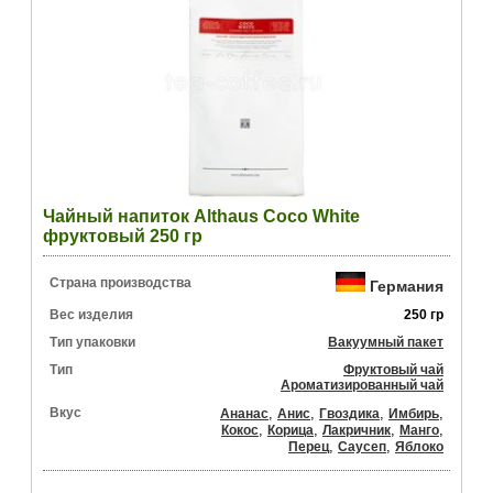
Чайный напиток Althaus Coco White
фруктовый 250 гр
Страна производства
Германия
Вес изделия
250 гр
Тип упаковки
Вакуумный пакет
Тип
Фруктовый чай
Ароматизированный чай
Вкус
,
,
,
,
Ананас
Анис
Гвоздика
Имбирь
,
,
,
,
Кокос
Корица
Лакричник
Манго
,
,
Перец
Саусеп
Яблоко