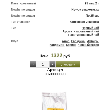
Пакетированный
25 пак. 2 г
Newby по видам
Newby в пакетиках
Newby по видам
По 25 шт.
Тип упаковки
Картонная упаковка
Тип
Черный чай
Ароматизированный чай
Пакетированный чай
Вкус
,
,
,
Анис
Гвоздика
Имбирь
,
,
Кардамон
Корица
Черный перец
1322
Цена:
руб.
Артикул
00-00000090