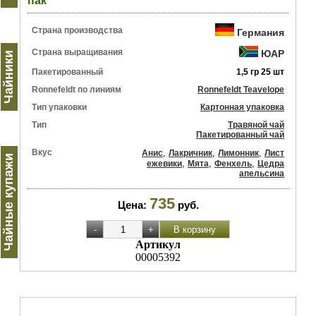
пак
Страна производства
Германия
Страна выращивания
ЮАР
Чайники
Пакетированный
1,5 гр 25 шт
Ronnefeldt по линиям
Ronnefeldt Teavelope
Тип упаковки
Картонная упаковка
Тип
Травяной чай
Пакетированный чай
Вкус
,
,
,
Анис
Лакричник
Лимонник
Лист
Чайные купажи
,
,
,
ежевики
Мята
Фенхель
Цедра
апельсина
735
Цена:
руб.
Артикул
00005392