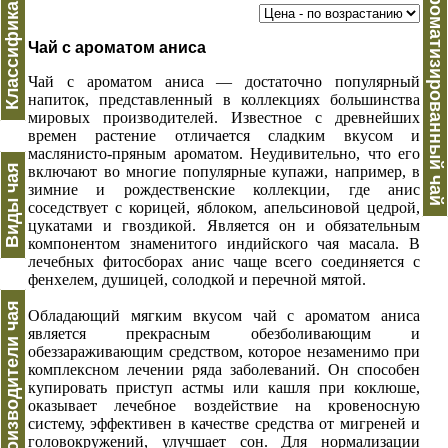
Классификация
Ароматизированный чай
Чай с ароматом аниса
Чай с ароматом аниса — достаточно популярный
напиток, представленный в коллекциях большинства
мировых производителей. Известное с древнейших
времен растение отличается сладким вкусом и
маслянисто-пряным ароматом. Неудивительно, что его
Виды чая
включают во многие популярные купажи, например, в
зимние и рождественские коллекции, где анис
соседствует с корицей, яблоком, апельсиновой цедрой,
цукатами и гвоздикой. Является он и обязательным
компонентом знаменитого индийского чая масала. В
лечебных фитосборах анис чаще всего соединяется с
фенхелем, душицей, солодкой и перечной мятой.
Производители чая
Обладающий мягким вкусом чай с ароматом аниса
является прекрасным обезболивающим и
обеззараживающим средством, которое незаменимо при
комплексном лечении ряда заболеваний. Он способен
купировать приступ астмы или кашля при коклюше,
оказывает лечебное воздействие на кровеносную
систему, эффективен в качестве средства от мигреней и
головокружений, улучшает сон. Для нормализации