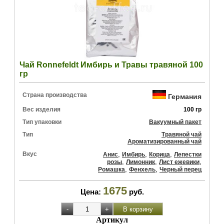
Чай Ronnefeldt Имбирь и Травы травяной 100
гр
Страна производства
Германия
Вес изделия
100 гр
Тип упаковки
Вакуумный пакет
Тип
Травяной чай
Ароматизированный чай
Вкус
,
,
,
Анис
Имбирь
Корица
Лепестки
,
,
,
розы
Лимонник
Лист ежевики
,
,
Ромашка
Фенхель
Черный перец
1675
Цена:
руб.
Артикул