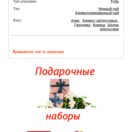
Тип упаковки
Туба
Тип
Черный чай
Ароматизированный чай
Вкус
,
,
Анис
Аромат цитрусовых
,
,
Гвоздика
Корица
Цедра
апельсина