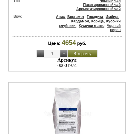
Тип
Черный чай
Пакетированный чай
Ароматизированный чай
Вкус
,
,
,
,
Анис
Бергамот
Гвоздика
Имбирь
,
,
Кардамон
Корица
Кусочки
,
,
клубники
Кусочки манго
Черный
перец
4654
Цена:
руб.
Артикул
00001974