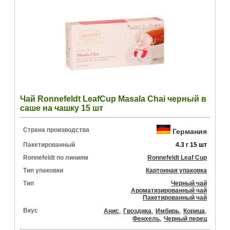
Чай Ronnefeldt LeafCup Masala Chai черный в
саше на чашку 15 шт
Страна производства
Германия
Пакетированный
4.3 г 15 шт
Ronnefeldt по линиям
Ronnefeldt Leaf Cup
Тип упаковки
Картонная упаковка
Тип
Черный чай
Ароматизированный чай
Пакетированный чай
Вкус
,
,
,
,
Анис
Гвоздика
Имбирь
Корица
,
Фенхель
Черный перец