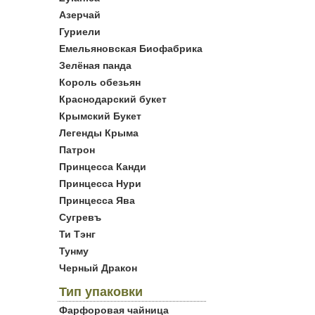
Азерчай
Гуриели
Емельяновская Биофабрика
Зелёная панда
Король обезьян
Краснодарский букет
Крымский Букет
Легенды Крыма
Патрон
Принцесса Канди
Принцесса Нури
Принцесса Ява
Сугревъ
Ти Тэнг
Тунму
Черный Дракон
Тип упаковки
Фарфоровая чайница