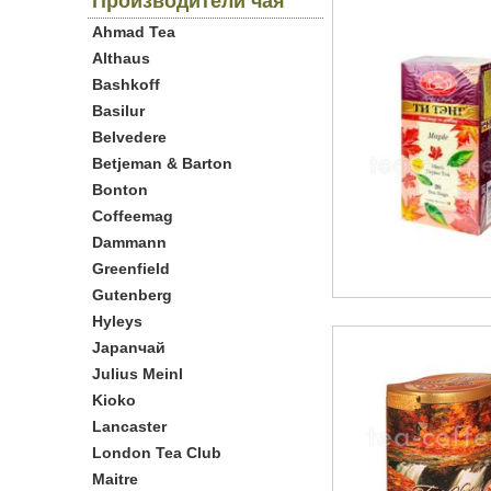
Производители чая
Ahmad Tea
Althaus
Bashkoff
Basilur
Belvedere
Betjeman & Barton
Bonton
Coffeemag
Dammann
Greenfield
Gutenberg
Hyleys
Japanчай
Julius Meinl
Kioko
Lancaster
London Tea Club
Maitre