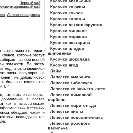
Кусочки апельсина
Черный чай
Кусочки клюквы
роматизированный чай
Кусочки кокоса
,
роп
Лепестки сафлора
Кусочки корицы
Кусочки летних фруктов
Кусочки миндаля
Кусочки моркови
Кусочки нектарина
Кусочки плодов
ы натурального сладкого
шиповника
 кленов, которые растут
Кусочки шоколада
 собирают ранней весной
ей жидкости. Ее затем
Кусочки ягод
ции мед и отличающийся
Лайм
нт очень популярен на
Лепестки амаранта
понент не добавляются
ет большое количество
Лепестки гибискуса
 т. п.
Лепестки кошачьего когтя
, так и зеленые сорта.
Лепестки лимонной
 добавление в состав
вербены
ся как в классическом
Лепестки маригольда
о оформленных жестяных
Лепестки пиона
ропом обладает ярким и
 которые накладываются
Лепестки подсолнечника
ара.
Лепестки розового
василька