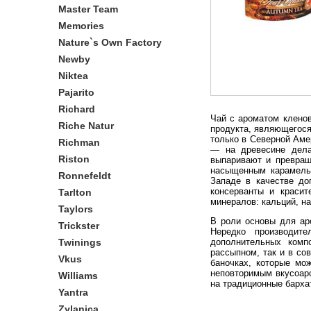
Master Team
Memories
Nature`s Own Factory
Newby
Niktea
Pajarito
Richard
Чай с ароматом кленов
Riche Natur
продукта, являющегося
только в Северной Аме
Richman
— на древесине дела
Riston
выпаривают и превращ
насыщенным карамельн
Ronnefeldt
Западе в качестве до
консерванты и красит
Tarlton
минералов: кальций, на
Taylors
В роли основы для аро
Trickster
Нередко производит
Twinings
дополнительных комп
рассыпном, так и в с
Vkus
баночках, которые мо
неповторимым вкусоар
Williams
на традиционные бархат
Yantra
Zylanica