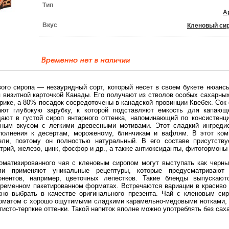
Тип
А
Вкус
Кленовый си
ого сиропа — незаурядный сорт, который несет в своем букете нюанс
 визитной карточкой Канады. Его получают из стволов особых сахарных
рике, а 80% посадок сосредоточены в канадской провинции Квебек. Сок
ют глубокую зарубку, к которой подставляют емкость для капающ
ают в густой сироп янтарного оттенка, напоминающий по консистен
ым вкусом с легкими древесными мотивами. Этот сладкий ингредие
полнения к десертам, мороженому, блинчикам и вафлям. В этот ком
ели, поэтому он полностью натуральный. В его составе присутству
трий, железо, цинк, фосфор и др., а также антиоксиданты, фитогормоны и
матизированного чая с кленовым сиропом могут выступать как черные
ели применяют уникальные рецептуры, которые предусматривают
онентов, например, цветочных лепестков. Такие бленды выпускают
овременном пакетированном форматах. Встречаются вариации в красив
жно выбрать в качестве оригинального презента. Чай с кленовым си
оматом с хорошо ощутимыми сладкими карамельно-медовыми нотками,
исто-терпкие оттенки. Такой напиток вполне можно употреблять без сах