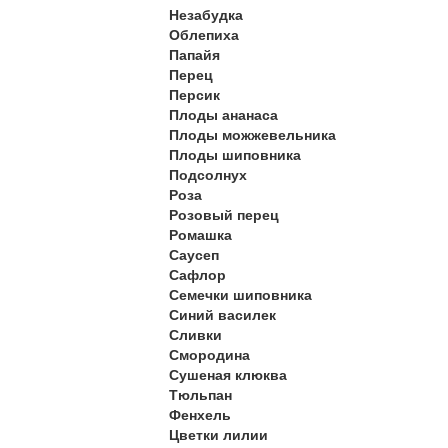
Незабудка
Облепиха
Папайя
Перец
Персик
Плоды ананаса
Плоды можжевельника
Плоды шиповника
Подсолнух
Роза
Розовый перец
Ромашка
Саусеп
Сафлор
Семечки шиповника
Синий василек
Сливки
Смородина
Сушеная клюква
Тюльпан
Фенхель
Цветки лилии