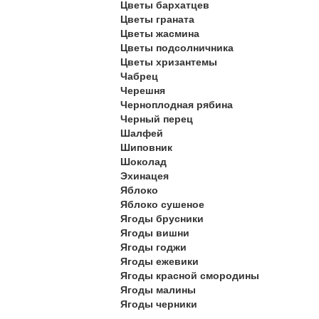
Цветы бархатцев
Цветы граната
Цветы жасмина
Цветы подсолничника
Цветы хризантемы
Чабрец
Черешня
Черноплодная рябина
Черный перец
Шалфей
Шиповник
Шоколад
Эхинацея
Яблоко
Яблоко сушеное
Ягоды брусники
Ягоды вишни
Ягоды годжи
Ягоды ежевики
Ягоды красной смородины
Ягоды малины
Ягоды черники