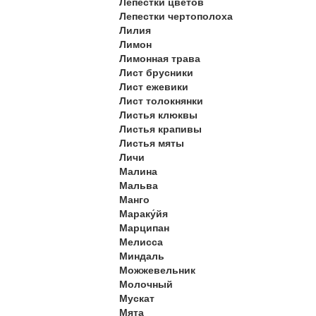
Лепестки цветов
Лепестки чертополоха
Лилия
Лимон
Лимонная трава
Лист брусники
Лист ежевики
Лист толокнянки
Листья клюквы
Листья крапивы
Листья мяты
Личи
Малина
Мальва
Манго
Мараку́йя
Марципан
Мелисса
Миндаль
Можжевельник
Молочный
Мускат
Мята