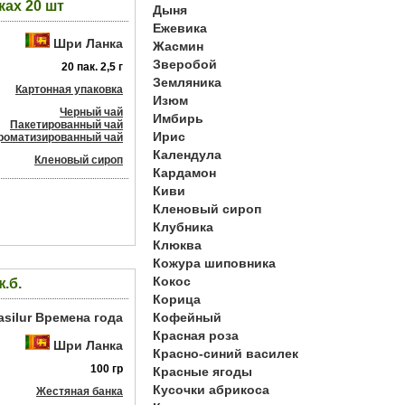
ках 20 шт
Дыня
Ежевика
Шри Ланка
Жасмин
Зверобой
20 пак. 2,5 г
Земляника
Картонная упаковка
Изюм
Черный чай
Имбирь
Пакетированный чай
Ирис
роматизированный чай
Календула
Кленовый сироп
Кардамон
Киви
Кленовый сироп
Клубника
Клюква
Кожура шиповника
Кокос
.б.
Корица
asilur Времена года
Кофейный
Красная роза
Шри Ланка
Красно-синий василек
100 гр
Красные ягоды
Кусочки абрикоса
Жестяная банка