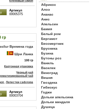
Кленовый сироп
Абрикос
Алоэ
Артикул
00005375
Ананас
Анис
Апельсин
Бамия
Белый ром
 гр
Бергамот
Бессмертник
asilur Времена года
Брусника
Бузина
Шри Ланка
Бутоны роз
100 гр
Ваниль
Картонная упаковка
Василек
Черный чай
Виноград
роматизированный чай
Вишня
,
роп
Лепестки сафлора
Гвоздика
Гибискус
Артикул
Годжи
00003704
Дольки апельсина
Дольки миндаля
Душица