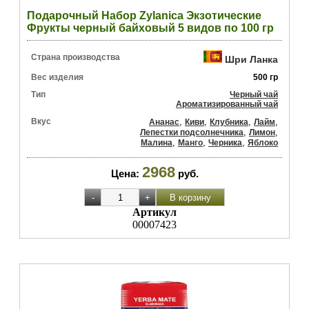
Подарочный Набор Zylanica Экзотические
Фрукты черный байховый 5 видов по 100 гр
Страна производства
Шри Ланка
Вес изделия
500 гр
Тип
Черный чай
Ароматизированный чай
Вкус
,
,
,
,
Ананас
Киви
Клубника
Лайм
,
,
Лепестки подсолнечника
Лимон
,
,
,
Малина
Манго
Черника
Яблоко
2968
Цена:
руб.
Артикул
00007423