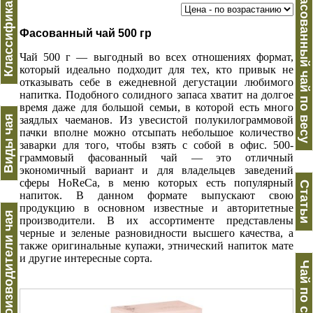
Классификация
Фасованный чай по весу
Фасованный чай 500 гр
Чай 500 г — выгодный во всех отношениях формат,
который идеально подходит для тех, кто привык не
отказывать себе в ежедневной дегустации любимого
напитка. Подобного солидного запаса хватит на долгое
время даже для большой семьи, в которой есть много
Виды чая
заядлых чаеманов. Из увесистой полукилограммовой
пачки вполне можно отсыпать небольшое количество
заварки для того, чтобы взять с собой в офис. 500-
граммовый фасованный чай — это отличный
экономичный вариант и для владельцев заведений
сферы HoReCa, в меню которых есть популярный
Статьи
напиток. В данном формате выпускают свою
продукцию в основном известные и авторитетные
Производители чая
производители. В их ассортименте представлены
черные и зеленые разновидности высшего качества, а
также оригинальные купажи, этнический напиток мате
и другие интересные сорта.
Чай по странам