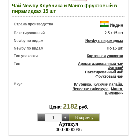
Чай Newby Клубника и Манго фруктовый в
пирамидках 15 шт
Страна производства
Индия
Пакетированный
2.5 г 15 шт
Newby по видам
Newby в пирамидках
Newby по видам
По 15 шт.
Тип упаковки
Картонная упаковка
Тип
Ароматизированный чай
Фиточай
Пакетированный чай
Фруктовый чай
Вкус
,
,
Клубника
Кусочки папайи
,
,
Лепестки гибискуса
Манго
Шиповник
2182
Цена:
руб.
Артикул
00-00000096