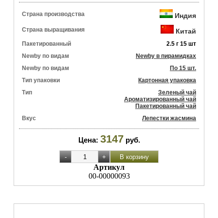
Страна производства
Индия
Страна выращивания
Китай
Пакетированный
2.5 г 15 шт
Newby по видам
Newby в пирамидках
Newby по видам
По 15 шт.
Тип упаковки
Картонная упаковка
Тип
Зеленый чай
Ароматизированный чай
Пакетированный чай
Вкус
Лепестки жасмина
3147
Цена:
руб.
Артикул
00-00000093