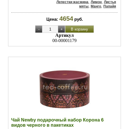
,
,
Лепестки жасмина
Лимон
Листья
,
,
мяты
Манго
Папайя
4654
Цена:
руб.
Артикул
00-00001179
Чай Newby подарочный набор Корона 6
видов черного в пакетиках