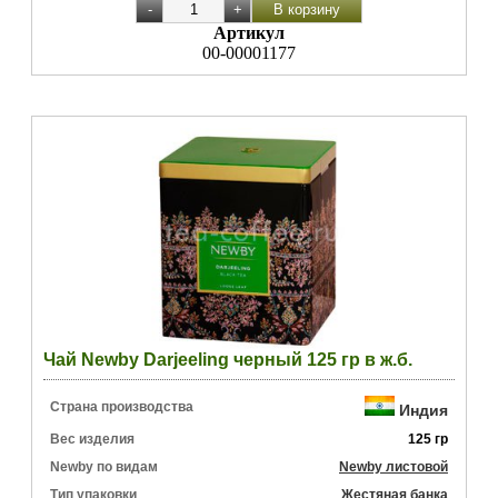
Артикул
00-00001177
Чай Newby Darjeeling черный 125 гр в ж.б.
Страна производства
Индия
Вес изделия
125 гр
Newby по видам
Newby листовой
Тип упаковки
Жестяная банка