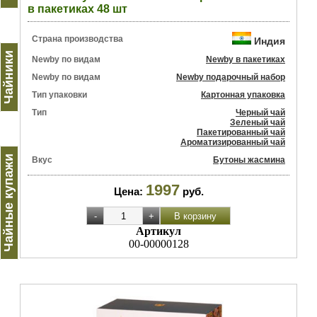
в пакетиках 48 шт
Страна производства
Индия
Чайники
Newby по видам
Newby в пакетиках
Newby по видам
Newby подарочный набор
Тип упаковки
Картонная упаковка
Тип
Черный чай
Зеленый чай
Пакетированный чай
Ароматизированный чай
Чайные купажи
Вкус
Бутоны жасмина
1997
Цена:
руб.
Артикул
00-00000128