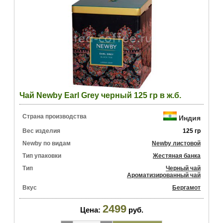
Чай Newby Earl Grey черный 125 гр в ж.б.
Страна производства
Индия
Вес изделия
125 гр
Newby по видам
Newby листовой
Тип упаковки
Жестяная банка
Тип
Черный чай
Ароматизированный чай
Вкус
Бергамот
2499
Цена:
руб.