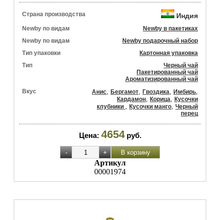
Страна производства
Индия
Newby по видам
Newby в пакетиках
Newby по видам
Newby подарочный набор
Тип упаковки
Картонная упаковка
Тип
Черный чай
Пакетированный чай
Ароматизированный чай
Вкус
,
,
,
,
Анис
Бергамот
Гвоздика
Имбирь
,
,
Кардамон
Корица
Кусочки
,
,
клубники
Кусочки манго
Черный
перец
4654
Цена:
руб.
Артикул
00001974