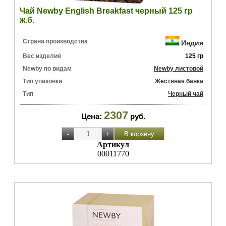
Чай Newby English Breakfast черный 125 гр
ж.б.
Страна производства
Индия
Вес изделия
125 гр
Newby по видам
Newby листовой
Тип упаковки
Жестяная банка
Тип
Черный чай
2307
Цена:
руб.
Артикул
00011770