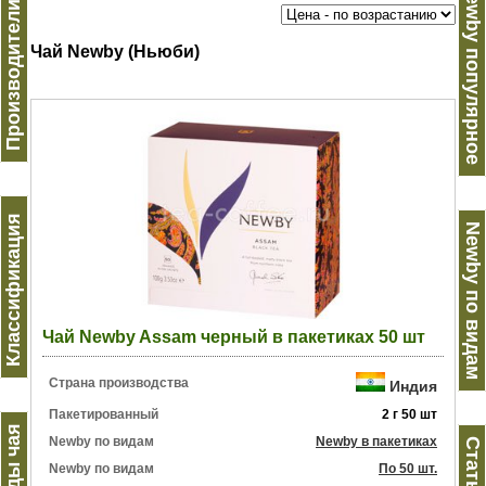
Производители чая
Newby популярное
Чай Newby (Ньюби)
Классификация
Newby по видам
Чай Newby Assam черный в пакетиках 50 шт
Страна производства
Индия
Пакетированный
2 г 50 шт
Виды чая
Newby по видам
Newby в пакетиках
Статьи
Newby по видам
По 50 шт.