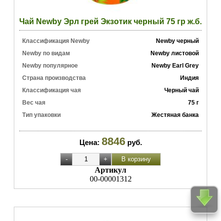
Чай Newby Эрл грей Экзотик черный 75 гр ж.б.
Классификация Newby
Newby черный
Newby по видам
Newby листовой
Newby популярное
Newby Earl Grey
Страна производства
Индия
Классификация чая
Черный чай
Вес чая
75 г
Тип упаковки
Жестяная банка
8846
Цена:
руб.
Артикул
00-00001312