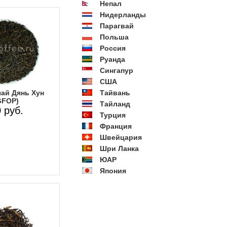
Непал
Нидерланды
Парагвай
Польша
Россия
Руанда
Сингапур
США
ай Дянь Хун
Тайвань
GFOP)
Тайланд
 руб.
Турция
Франция
Швейцария
Шри Ланка
ЮАР
Япония