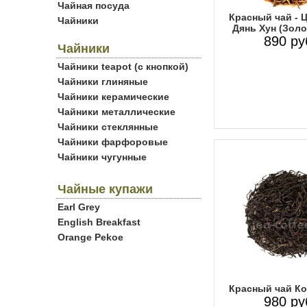
Чайная посуда
Красный чай - 
Чайники
Дянь Хун (Золо
890 ру
Чайники
Чайники teapot (с кнопкой)
Чайники глиняные
Чайники керамические
Чайники металлические
Чайники стеклянные
Чайники фарфоровые
Чайники чугунные
Чайные купажи
Earl Grey
English Breakfast
Orange Pekoe
Красный чай К
980 ру