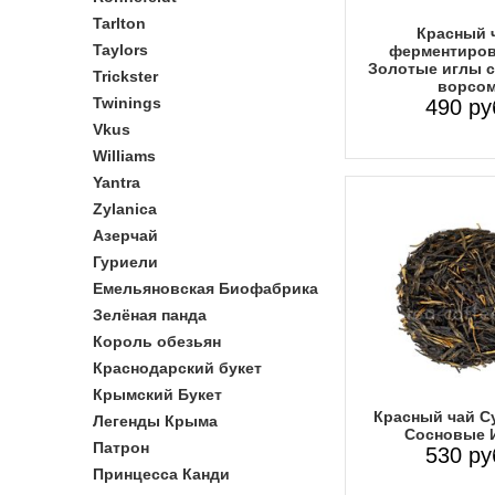
Tarlton
Красный 
Taylors
ферментиро
Золотые иглы с
Trickster
ворсо
Twinings
490 ру
Vkus
Williams
Yantra
Zylanica
Азерчай
Гуриели
Емельяновская Биофабрика
Зелёная панда
Король обезьян
Краснодарский букет
Крымский Букет
Красный чай С
Легенды Крыма
Сосновые 
Патрон
530 ру
Принцесса Канди