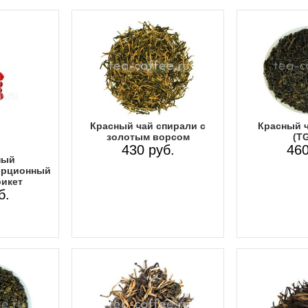
Красный чай спирали с
Красный ч
золотым ворсом
(T
430 руб.
460
ный
орционный
икет
б.