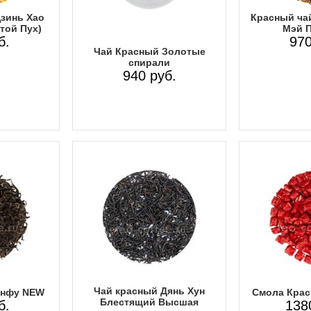
Цзинь Хао
Красный ча
той Пух)
Мэй 
б.
970
Чай Красный Золотые
спирали
940 руб.
Чай красный Дянь Хун
онфу NEW
Смола Крас
Блестящий Высшая
б.
138