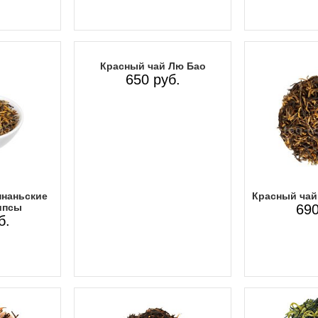
Красный чай Лю Бао
650 руб.
наньские
Красный чай 
ипсы
690
б.