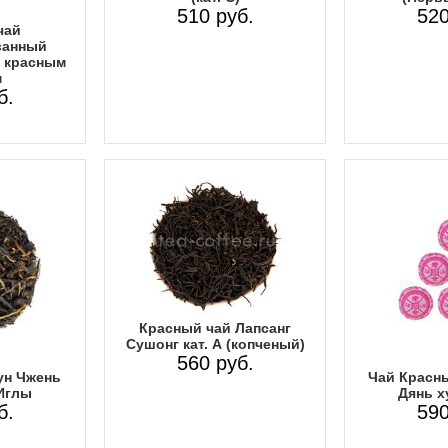
510 руб.
520
чай
ванный
 красным
м
б.
Красный чай Лапсанг
Сушонг кат. А (копченый)
560 руб.
ун Чжень
Чай Красны
Иглы
Дянь х
б.
590