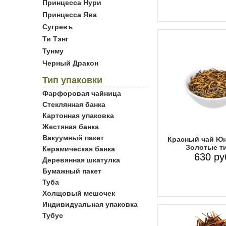
Принцесса Нури
Принцесса Ява
Сугревъ
Ти Тэнг
Тунму
Черный Дракон
Тип упаковки
Фарфоровая чайница
Стеклянная банка
Картонная упаковка
Жестяная банка
Вакуумный пакет
Красный чай Юн
Золотые т
Керамическая банка
630 ру
Деревянная шкатулка
Бумажный пакет
Туба
Холщовый мешочек
Индивидуальная упаковка
Тубус