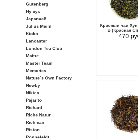
Gutenberg
Hyleys
Japanчай
Красный чай Хун 
Julius Meinl
B (Красная С
Kioko
470 ру
Lancaster
London Tea Club
Maitre
Master Team
Memories
Nature`s Own Factory
Newby
Niktea
Pajarito
Richard
Riche Natur
Richman
Riston
Ronnefeldt