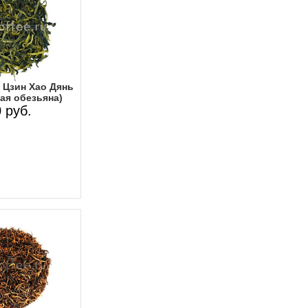
 Цзин Хао Дянь
ая обезьяна)
 руб.