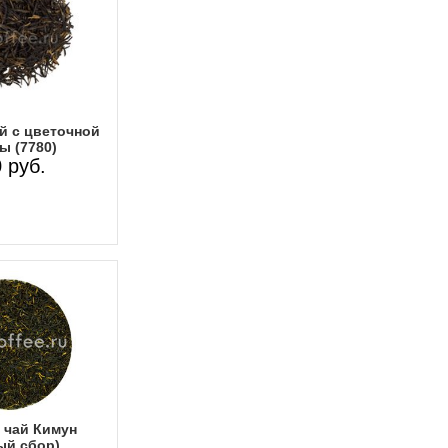
й с цветочной
ы (7780)
 руб.
 чай Кимун
ый сбор)