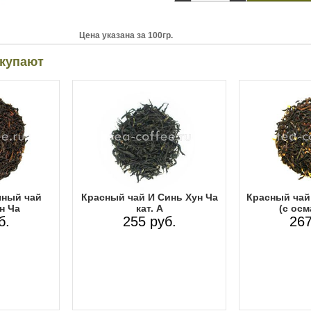
Цена указана за 100гр.
окупают
чный чай
Красный чай И Синь Хун Ча
Красный чай 
н Ча
кат. А
(с осм
б.
255 руб.
267