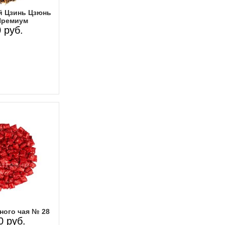
й Цзинь Цзюнь
Премиум
 руб.
ного чая № 28
0 руб.