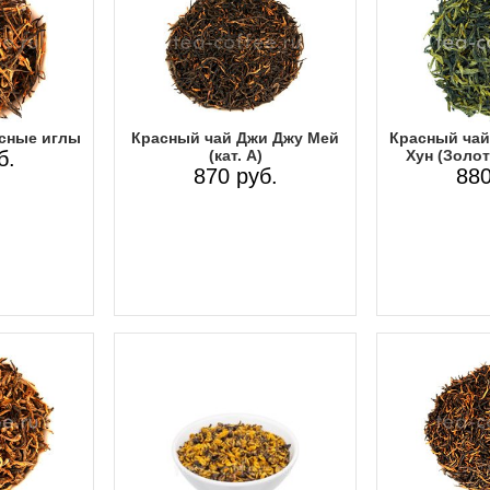
сные иглы
Красный чай Джи Джу Мей
Красный чай
б.
(кат. А)
Хун (Золот
870 руб.
880