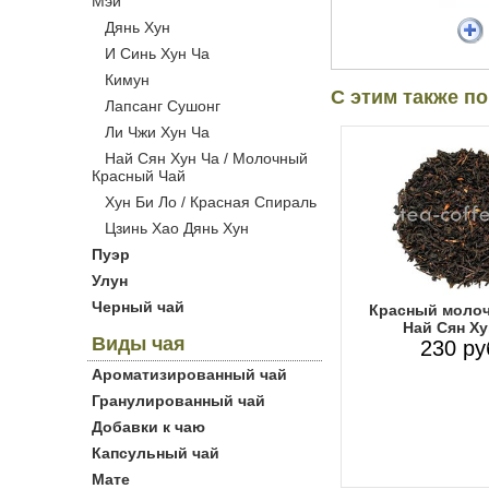
Мэй
Дянь Хун
И Синь Хун Ча
Кимун
С этим также п
Лапсанг Сушонг
Ли Чжи Хун Ча
Най Сян Хун Ча / Молочный
Красный Чай
Хун Би Ло / Красная Спираль
Цзинь Хао Дянь Хун
Пуэр
Улун
Черный чай
Красный моло
Най Сян Ху
Виды чая
230 ру
Ароматизированный чай
Гранулированный чай
Добавки к чаю
Капсульный чай
Мате