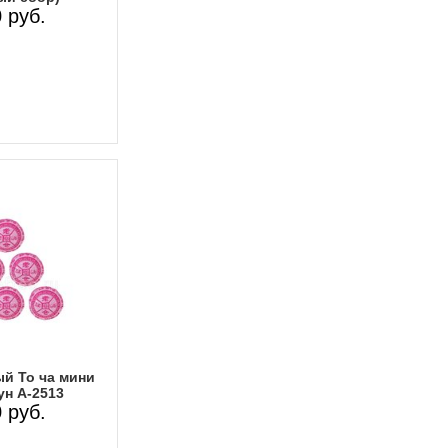
 руб.
й То ча мини
ун А-2513
 руб.