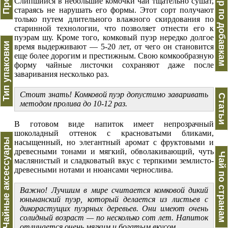
Пуэр по добавкам
Слипшийся в небольшие комочки чай тщательно сушат,
стараясь не нарушать его формы. Этот сорт получают
только путем длительного влажного скирдования по
старинной технологии, что позволяет отнести его к
пуэрам шу. Кроме того, комковый пуэр нередко долгое
Тип упаковки
время выдерживают — 5-20 лет, от чего он становится
еще более дорогим и престижным. Свою комкообразную
форму чайные листочки сохраняют даже после
заваривания несколько раз.
Стоит знать!
Комковой
пуэр допустимо заваривать
Статьи
методом пролива до 10-12 раз.
В готовом виде напиток имеет непрозрачный
шоколадный оттенок с красноватыми бликами,
Чайные аксессуары
насыщенный, но элегантный аромат с фруктовыми и
древесными тонами и мягкий, обволакивающий, чуть
Чай по странам
маслянистый и сладковатый вкус с терпкими землисто-
древесными нотами и нюансами чернослива.
Важно! Лучшим в мире считается комковой дикий
юньнанский пуэр, который делается из листьев с
дикорастущих пуэрных деревьев. Они имеют очень
солидный возраст — по несколько сот лет. Напиток
отличается очень мягким и богатым вкусом.