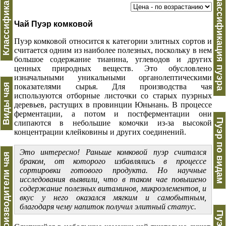
Классификация
Классификация пуэра
Чай Пуэр комковой
Пуэр комковой относится к категории элитных сортов и
считается одним из наиболее полезных, поскольку в нем
большое содержание тианина, углеводов и других
ценных природных веществ. Это обусловлено
изначальными уникальными органолептическими
Виды чая
показателями сырья. Для производства чая
используются отборные листочки со старых пуэрных
деревьев, растущих в провинции Юньнань. В процессе
ферментации, а потом и постферментации они
Пуэр по видам
слипаются в небольшие комочки из-за высокой
концентрации клейковины и других соединений.
Это интересно! Раньше
комковой
пуэр считался
Производители чая
браком, от которого избавлялись в процессе
сортировки готового продукта. Но научные
исследования выявили, что в таком чае повышено
содержание полезных витаминов, микроэлементов, и
вкус у него оказался мягким и самобытным,
благодаря чему напиток получил элитный статус.