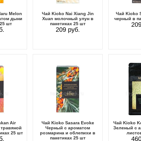
Haru Melon
Чай Kioko Nai Xiang Jin
Чай Kioko 
атом дыни
Xuan молочный улун в
черный в па
 25 шт
пакетиках 25 шт
209
б.
209 руб.
kan Air
Чай Kioko Sasara Evoke
Чай Kioko K
 травяной
Черный с ароматом
Зеленый с 
иках 25 шт
розмарина и облепихи в
листов
б.
пакетиках 25 шт
460