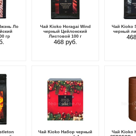
Чжэнь Ло
Чай Kioko Horagai Wind
Чай Kioko 
йский
черный Цейлонский
черный ли
00 гр
Листовой 100 г
468
б.
468 руб.
stleton
Чай Kioko Набор черный
Чай Kioko 