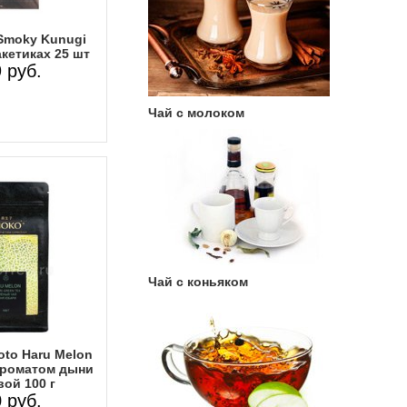
Smoky Kunugi
кетиках 25 шт
 руб.
Чай с молоком
Чай с коньяком
oto Haru Melon
ароматом дыни
ой 100 г
 руб.