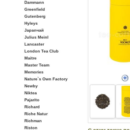
Dammann
Greenfield
Gutenberg
Hyleys
Japanчай
Julius Meinl
Lancaster
London Tea Club
Maitre
Master Team
Memories
Nature`s Own Factory
Newby
Niktea
Pajarito
Richard
Riche Natur
Richman
Riston