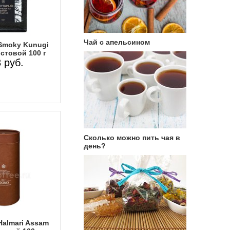
Чай с апельсином
Smoky Kunugi
стовой 100 г
 руб.
Сколько можно пить чая в
день?
Halmari Assam