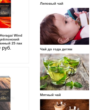
Липовый чай
Horagai Wind
цейлонский
анный 25 пак
 руб.
Чай до года детям
Мятный чай