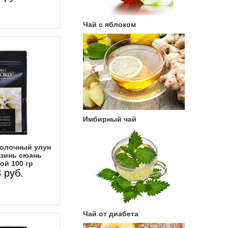
Чай с яблоком
Имбирный чай
молочный улун
цзинь сюань
ой 100 гр
 руб.
Чай от диабета