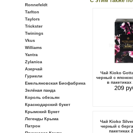
С этим также п
Ronnefeldt
Tarlton
Taylors
Trickster
Twinings
Vkus
Williams
Yantra
Zylanica
Азерчай
Чай Kioko Gott
Гуриели
черный с японск
в пакетиках
Емельяновская Биофабрика
209 ру
Зелёная панда
Король обезьян
Краснодарский букет
Крымский Букет
Легенды Крыма
Чай Kioko Silve
Патрон
черный с берг
пакетиках 