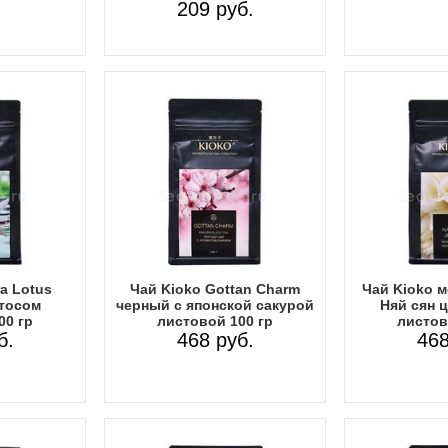
209 руб.
ra Lotus
Чай Kioko Gottan Charm
Чай Kioko 
тосом
черный с японской сакурой
Няй сян 
00 гр
листовой 100 гр
листов
б.
468 руб.
468