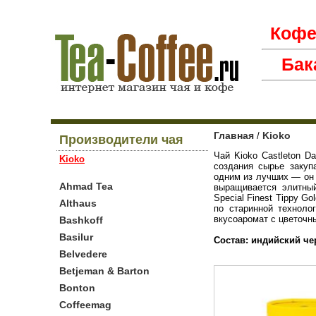
Коф
Бак
Главная
Kioko
/
Производители чая
Чай Kioko Castleton D
Kioko
создания сырье закуп
одним из лучших — он 
Ahmad Tea
выращивается элитный
Special Finest Tippy 
Althaus
по старинной техноло
вкусоаромат с цветочн
Bashkoff
Basilur
Состав: индийский ч
Belvedere
Betjeman & Barton
Bonton
Coffeemag