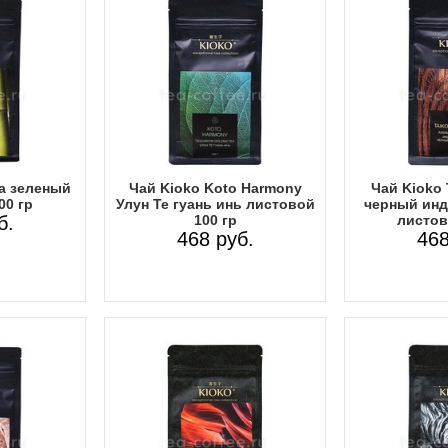
a зеленый
Чай Kioko Koto Harmony
Чай Kioko 
00 гр
Улун Те гуань инь листовой
черный инд
б.
100 гр
листов
468 руб.
468