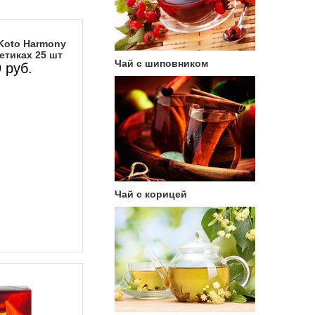
Koto Harmony
етиках 25 шт
Чай с шиповником
 руб.
Чай с корицей