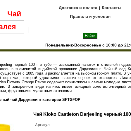
Доставка и оплата
Контакты
|
е
Чай
Правила и условия
алея
Понедельник-Воскресенье с 10:00 до 21:
arjeeling черный 100 г в тубе — изысканный напиток в стильной подар
алось в знаменитой индийской провинции Дарджилинг. Чайный сад К
существует с 1885 года и располагается на высоком горном плато. В 
 сорт чая, который удостоился высших оценок от экспертов. Листо
Golden Flowery Orange Pekoe содержит почки-типсы и самые молодые лис
гии. В заваренном виде напиток имеет изящный золотисто-медный от
ыми, фруктовыми, мускатным оттенками.
ерный чай Дарджилинг категории SFTGFOP
Чай Kioko Castleton Darjeeling черный 100
Артикул