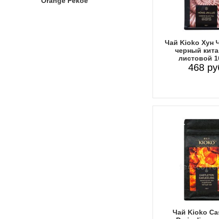
Orange Pekoe
Чай Kioko Хун 
черный кита
листовой 1
468 ру
Чай Kioko Ca