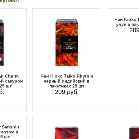
окупают
Чай Kioko 
улун в пак
209
an Charm
Чай Kioko Taiko Rhythm
ой сакурой
черный индийский в
 25 шт
пакетиках 25 шт
б.
209 руб.
r Sanshin
амотом в
25 шт