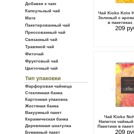
Добавки к чаю
Капсульный чай
Чай Kioko Koto 
Зеленый с аром
Мате
в пакетиках
Пакетированный чай
209 ру
Прессованный чай
Связанный чай
Травяной чай
Фиточай
Фруктовый чай
Цветочный чай
Тип упаковки
Фарфоровая чайница
Стеклянная банка
Картонная упаковка
Жестяная банка
Вакуумный пакет
Чай Kioko Noh
Керамическая банка
Напиток чайный
Деревянная шкатулка
Пакетики в пакет
209 ру
Бумажный пакет