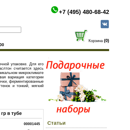
+7 (495) 480-68-42
(0)
Корзина
00
очной упаковке. Для его
аслтон считается здесь
уникальном микроклимате
вая вариация категории
точки, ферментированные
тенок и тонкий, мягкий
 гр в тубе
Статьи
00001445