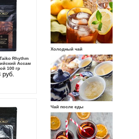
Холодный чай
Taiko Rhythm
ийский Ассам
ой 100 гр
 руб.
Чай после еды