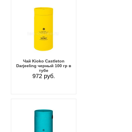
Чай Kioko Castleton
Darjeeling черный 100 гр в
тубе
972 руб.