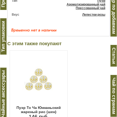
Пуэр по добавкам
Тип
Пуэр
Ароматизированный чай
Прессованный чай
Вкус
Лепестки розы
Тип упаковки
С этим также покупают
Статьи
Чайные аксессуары
Чай по странам
Пуэр То Ча Юннаньский
жареный рис (шен)
146 руб.