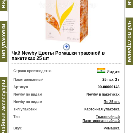
Чай по странам
Тип упаковки
Чай Newby Цветы Ромашки травяной в
пакетиках 25 шт
Страна производства
Индия
Пакетированный
25 пак. 2 г
Чайные аксессуары
Артикул
00-00000148
Newby по видам
Newby в пакетиках
Newby по видам
По 25 шт.
Тип упаковки
Картонная упаковка
Тип
Травяной чай
Пакетированный чай
Вкус
Ромашка