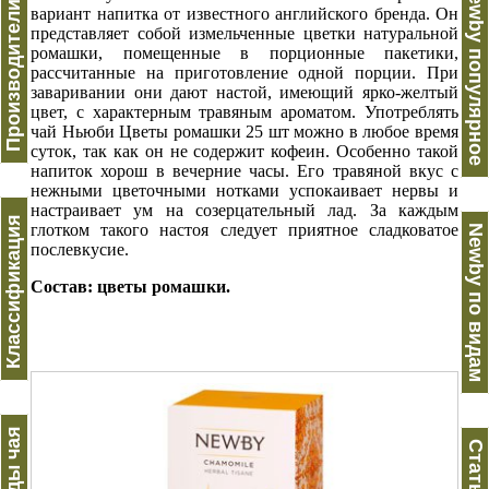
Производители чая
Newby популярное
вариант напитка от известного английского бренда. Он
представляет собой измельченные цветки натуральной
ромашки, помещенные в порционные пакетики,
рассчитанные на приготовление одной порции. При
заваривании они дают настой, имеющий ярко-желтый
цвет, с характерным травяным ароматом. Употреблять
чай Ньюби Цветы ромашки 25 шт можно в любое время
суток, так как он не содержит кофеин. Особенно такой
напиток хорош в вечерние часы. Его травяной вкус с
нежными цветочными нотками успокаивает нервы и
настраивает ум на созерцательный лад. За каждым
Классификация
глотком такого настоя следует приятное сладковатое
Newby по видам
послевкусие.
Состав: цветы ромашки.
Виды чая
Статьи