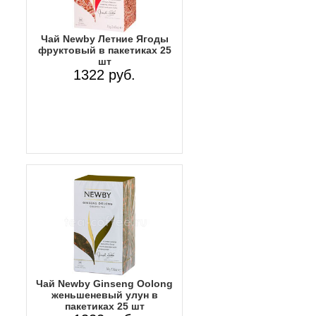
Чай Newby Летние Ягоды
фруктовый в пакетиках 25
шт
1322 руб.
Чай Newby Ginseng Oolong
женьшеневый улун в
пакетиках 25 шт