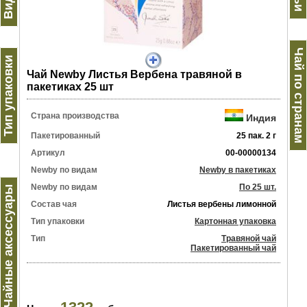
Чай по странам
Тип упаковки
Чай Newby Листья Вербена травяной в
пакетиках 25 шт
Страна производства
Индия
Пакетированный
25 пак. 2 г
Артикул
00-00000134
Newby по видам
Newby в пакетиках
Newby по видам
По 25 шт.
Чайные аксессуары
Состав чая
Листья вербены лимонной
Тип упаковки
Картонная упаковка
Тип
Травяной чай
Пакетированный чай