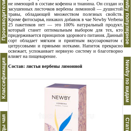
Производители чая
Newby популярное
не имеющий в составе кофеина и тианина. Он создан из
засушенных листочков вербены лимонной — душистой
травы, обладающей множеством полезных свойств.
Кроме фитосырья, никаких добавок в чае Newby Verbena
25 пакетиков нет — это 100% натуральный продукт,
который станет оптимальным выбором для тех, кто
придерживается принципов здорового питания. Данный
сорт обладает мягким и приятным вкусоароматом с
цитрусовыми и пряными нотками. Напиток прекрасно
освежает, успокаивает нервную систему и благотворно
влияет на пищеварение.
Классификация
Newby по видам
Состав: листья вербены лимонной
Виды чая
Статьи