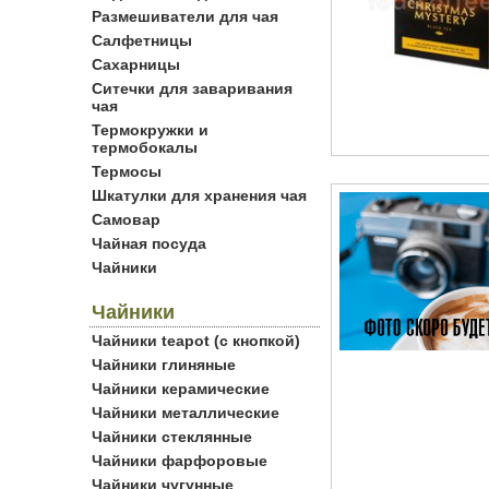
Размешиватели для чая
Салфетницы
Сахарницы
Ситечки для заваривания
чая
Термокружки и
термобокалы
Термосы
Шкатулки для хранения чая
Самовар
Чайная посуда
Чайники
Чайники
Чайники teapot (с кнопкой)
Чайники глиняные
Чайники керамические
Чайники металлические
Чайники стеклянные
Чайники фарфоровые
Чайники чугунные