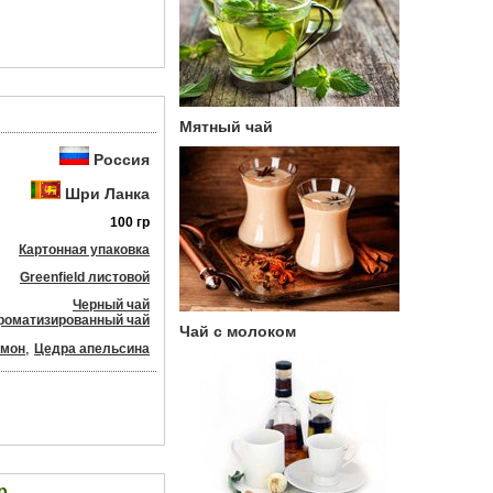
Мятный чай
Россия
Шри Ланка
100 гр
Картонная упаковка
Greenfield листовой
Черный чай
роматизированный чай
Чай с молоком
,
имон
Цедра апельсина
р