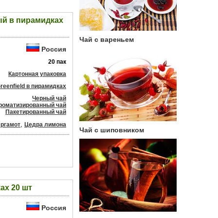
вый в пирамидках
Чай с вареньем
Россия
20 пак
Картонная упаковка
reenfield в пирамидках
Черный чай
роматизированный чай
Пакетированный чай
,
ргамот
Цедра лимона
Чай с шиповником
ах 20 шт
Россия