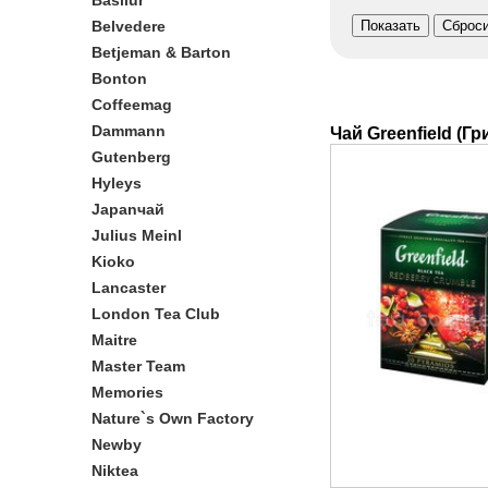
Basilur
Belvedere
Betjeman & Barton
Bonton
Coffeemag
Dammann
Чай Greenfield (Г
Gutenberg
Hyleys
Japanчай
Julius Meinl
Kioko
Lancaster
London Tea Club
Maitre
Master Team
Memories
Nature`s Own Factory
Newby
Niktea