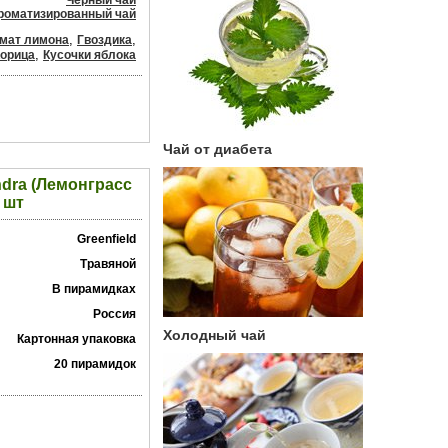
Черный чай
роматизированный чай
,
,
мат лимона
Гвоздика
,
орица
Кусочки яблока
Чай от диабета
ndra (Лемонграсс
 шт
Greenfield
Травяной
В пирамидках
Россия
Холодный чай
Картонная упаковка
20 пирамидок