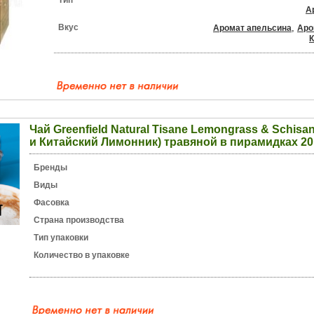
Тип
А
Вкус
,
Аромат апельсина
Аро
К
Чай Greenfield Natural Tisane Lemongrass & Schisa
и Китайский Лимонник) травяной в пирамидках 20
Бренды
Виды
Фасовка
Страна производства
Тип упаковки
Количество в упаковке