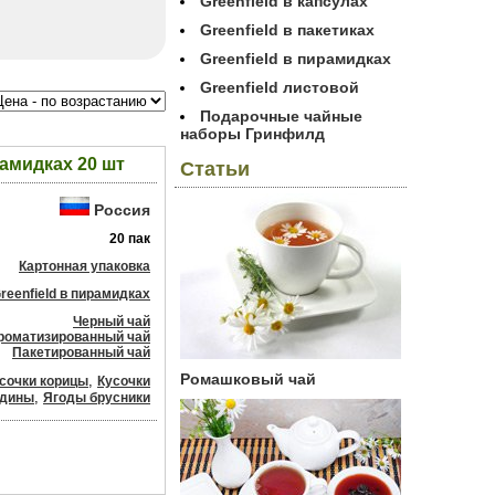
Greenfield в капсулах
Greenfield в пакетиках
Greenfield в пирамидках
Greenfield листовой
Подарочные чайные
наборы Гринфилд
рамидках 20 шт
Статьи
Россия
20 пак
Картонная упаковка
reenfield в пирамидках
Черный чай
роматизированный чай
Пакетированный чай
Ромашковый чай
,
сочки корицы
Кусочки
,
одины
Ягоды брусники