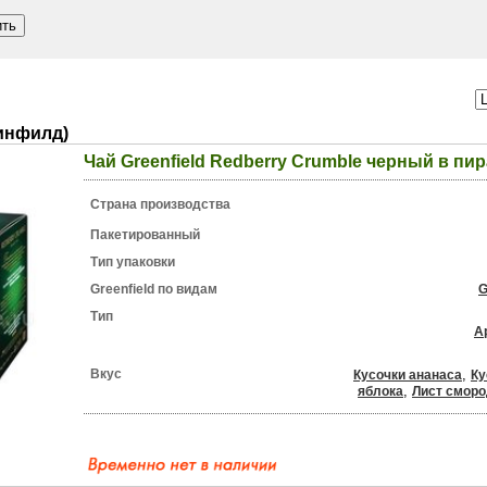
ринфилд)
Чай Greenfield Redberry Crumble черный в пи
Страна производства
Пакетированный
Тип упаковки
Greenfield по видам
G
Тип
А
Вкус
,
Кусочки ананаса
Ку
,
яблока
Лист смор