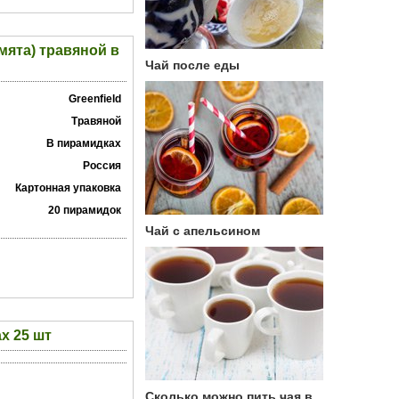
 мята) травяной в
Чай после еды
Greenfield
Травяной
В пирамидках
Россия
Картонная упаковка
20 пирамидок
Чай с апельсином
х 25 шт
Сколько можно пить чая в