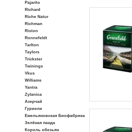
Pajarito
Richard
Riche Natur
Richman
Riston
Ronnefeldt
Tarlton
Taylors
Trickster
Twinings
Vkus
Williams
Yantra
Zylanica
Азерчай
Гуриели
Емельяновская Биофабрика
Зелёная панда
Король обезьян