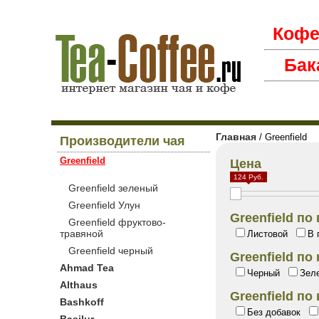
Коф
Бак
Главная
/ Greenfield
Производители чая
Greenfield
Цена
124 Руб.
Greenfield зеленый
Greenfield Улун
Greenfield по
Greenfield фруктово-
травяной
Листовой
В 
Greenfield черный
Greenfield п
Ahmad Tea
Черный
Зел
Althaus
Greenfield по
Bashkoff
Без добавок