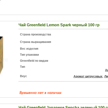
Чай Greenfield Lemon Spark черный 100 гр
Страна производства
Страна выращивания
Вес изделия
Тип упаковки
Greenfield по видам
Тип
А
Вкус
,
Аромат цитрусовых
Л
Чай Greenfield Japanese Sencha зеленый 100 г