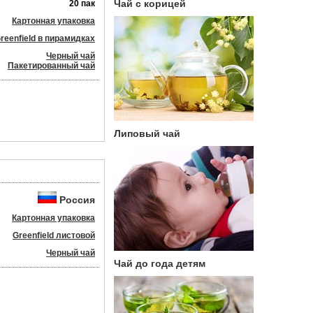
Чай с корицей
20 пак
Картонная упаковка
reenfield в пирамидках
Черный чай
Пакетированный чай
Липовый чай
Россия
Картонная упаковка
Greenfield листовой
Черный чай
Чай до года детям