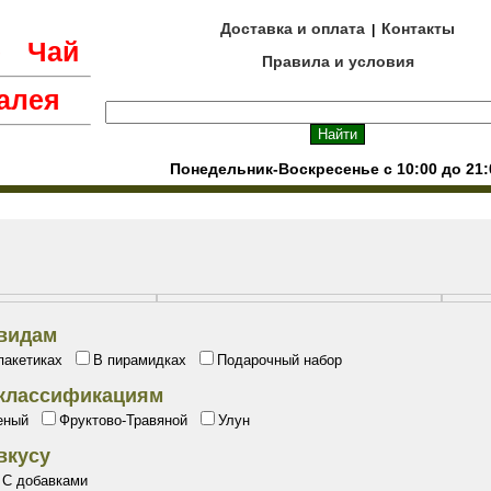
Доставка и оплата
Контакты
|
е
Чай
Правила и условия
алея
Понедельник-Воскресенье с 10:00 до 21:
 видам
пакетиках
В пирамидках
Подарочный набор
о классификациям
еный
Фруктово-Травяной
Улун
 вкусу
С добавками