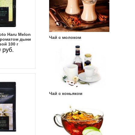
oto Haru Melon
Чай с молоком
ароматом дыни
ой 100 г
 руб.
Чай с коньяком