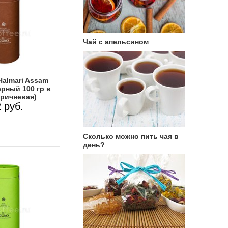
Чай с апельсином
Halmari Assam
рный 100 гр в
оричневая)
 руб.
Сколько можно пить чая в
день?