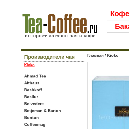
Коф
Бак
Главная
Kioko
/
Производители чая
Kioko
Ahmad Tea
Althaus
Bashkoff
Basilur
Belvedere
Betjeman & Barton
Bonton
Coffeemag