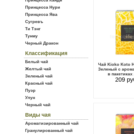
Принцесса Канди
Принцесса Нури
Принцесса Ява
Сугревъ
Ти Тэнг
Тунму
Черный Дракон
Классификация
Белый чай
Чай Kioko Koto 
Желтый чай
Зеленый с аром
в пакетиках
Зеленый чай
209 ру
Красный чай
Пуэр
Улун
Черный чай
Виды чая
Ароматизированный чай
Гранулированный чай