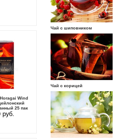
Чай с шиповником
Чай с корицей
Horagai Wind
цейлонский
анный 25 пак
 руб.