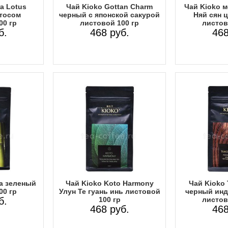
ra Lotus
Чай Kioko Gottan Charm
Чай Kioko 
тосом
черный с японской сакурой
Няй сян 
00 гр
листовой 100 гр
листов
б.
468 руб.
468
a зеленый
Чай Kioko Koto Harmony
Чай Kioko 
00 гр
Улун Те гуань инь листовой
черный инд
б.
100 гр
листов
468 руб.
468