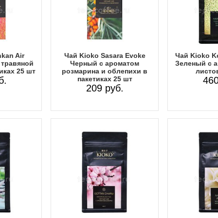
kan Air
Чай Kioko Sasara Evoke
Чай Kioko K
 травяной
Черный с ароматом
Зеленый с 
иках 25 шт
розмарина и облепихи в
листов
б.
пакетиках 25 шт
460
209 руб.