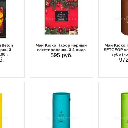
stleton
Чай Kioko Набор черный
Чай Kioko 
черный
пакетированный 4 вида
SFTGFOP че
00 г
595 руб.
тубе (к
б.
972