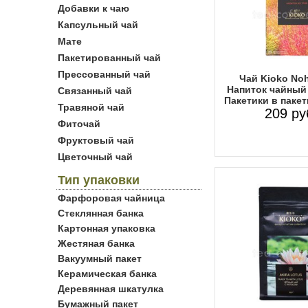
Добавки к чаю
Капсульный чай
Мате
Пакетированный чай
Прессованный чай
Чай Kioko Noh
Напиток чайный
Связанный чай
Пакетики в пакет
Травяной чай
209 ру
Фиточай
Фруктовый чай
Цветочный чай
Тип упаковки
Фарфоровая чайница
Стеклянная банка
Картонная упаковка
Жестяная банка
Вакуумный пакет
Керамическая банка
Деревянная шкатулка
Бумажный пакет