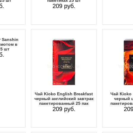
 25 шт
пакетиках 25 шт
б.
209 руб.
r Sanshin
амотом в
25 шт
б.
Чай Kioko English Breakfast
Чай Kioko 
черный английский завтрак
черный 
пакетированный 25 пак
пакетиров
209 руб.
209