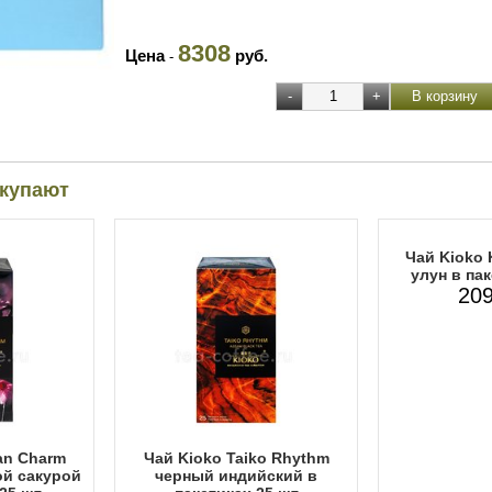
8308
Цена
руб.
-
окупают
Чай Kioko 
улун в пак
209
an Charm
Чай Kioko Taiko Rhythm
ой сакурой
черный индийский в