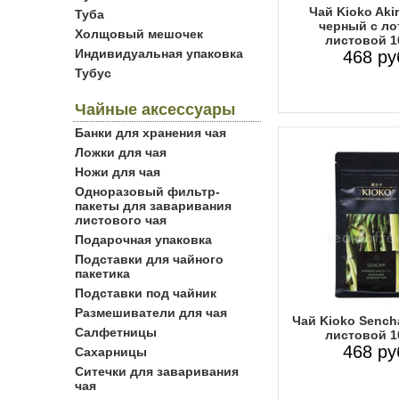
Чай Kioko Aki
Туба
черный с ло
Холщовый мешочек
листовой 1
Индивидуальная упаковка
468 ру
Тубус
Чайные аксессуары
Банки для хранения чая
Ложки для чая
Ножи для чая
Одноразовый фильтр-
пакеты для заваривания
листового чая
Подарочная упаковка
Подставки для чайного
пакетика
Подставки под чайник
Размешиватели для чая
Чай Kioko Sench
Салфетницы
листовой 1
468 ру
Сахарницы
Ситечки для заваривания
чая