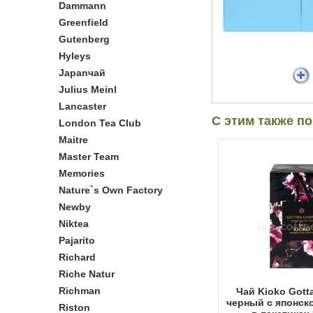
Dammann
Greenfield
Gutenberg
Hyleys
Japanчай
Julius Meinl
Lancaster
С этим также п
London Tea Club
Maitre
Master Team
Memories
Nature`s Own Factory
Newby
Niktea
Pajarito
Richard
Riche Natur
Richman
Чай Kioko Gott
черный с японск
Riston