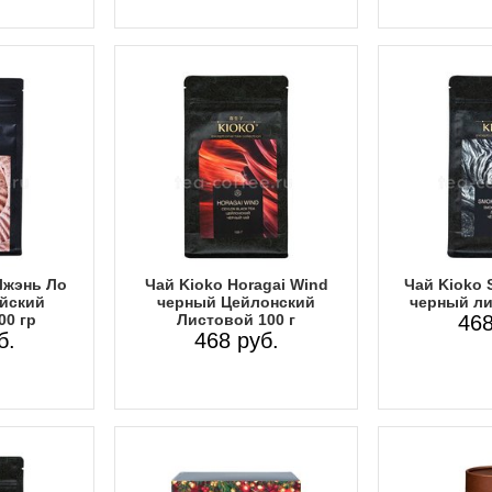
Чжэнь Ло
Чай Kioko Horagai Wind
Чай Kioko 
йский
черный Цейлонский
черный ли
00 гр
Листовой 100 г
468
б.
468 руб.