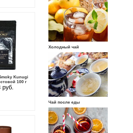
Холодный чай
Smoky Kunugi
стовой 100 г
 руб.
Чай после еды