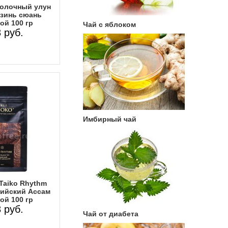
молочный улун
цзинь сюань
ой 100 гр
Чай с яблоком
 руб.
Имбирный чай
Taiko Rhythm
ийский Ассам
ой 100 гр
 руб.
Чай от диабета