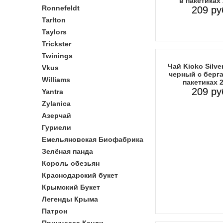
в пакетиках
Ronnefeldt
209 ру
Tarlton
Taylors
Trickster
Twinings
Чай Kioko Silve
Vkus
черный с берг
Williams
пакетиках 
209 ру
Yantra
Zylanica
Азерчай
Гуриели
Емельяновская Биофабрика
Зелёная панда
Король обезьян
Краснодарский букет
Крымский Букет
Легенды Крыма
Патрон