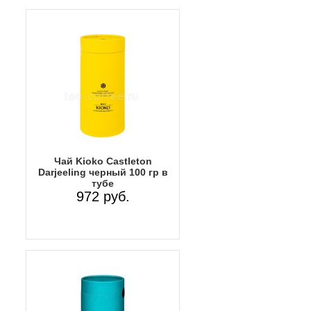
Чай Kioko Castleton
Darjeeling черный 100 гр в
тубе
972 руб.