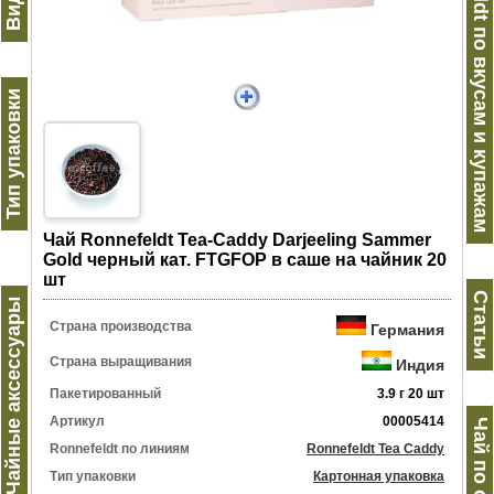
Ronnefeldt по вкусам и купажам
Тип упаковки
Чай Ronnefeldt Tea-Caddy Darjeeling Sammer
Gold черный кат. FTGFOP в саше на чайник 20
шт
Статьи
Чайные аксессуары
Страна производства
Германия
Страна выращивания
Индия
Пакетированный
3.9 г 20 шт
Артикул
00005414
Ronnefeldt по линиям
Ronnefeldt Tea Caddy
Тип упаковки
Картонная упаковка