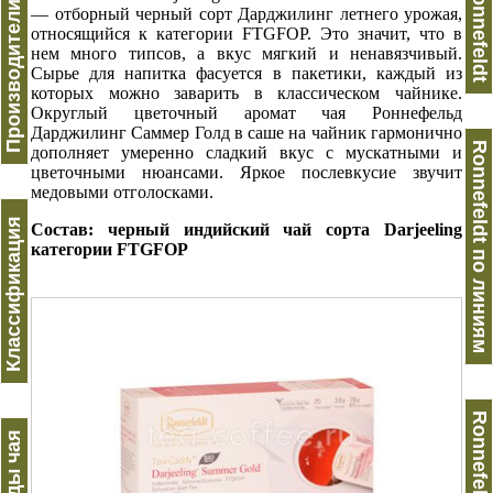
Производители чая
Ronnefeldt
— отборный черный сорт Дарджилинг летнего урожая,
относящийся к категории FTGFOP. Это значит, что в
нем много типсов, а вкус мягкий и ненавязчивый.
Сырье для напитка фасуется в пакетики, каждый из
которых можно заварить в классическом чайнике.
Округлый цветочный аромат чая Роннефельд
Дарджилинг Саммер Голд в саше на чайник гармонично
Ronnefeldt по линиям
дополняет умеренно сладкий вкус с мускатными и
цветочными нюансами. Яркое послевкусие звучит
медовыми отголосками.
Классификация
Состав: черный индийский чай сорта Darjeeling
категории FTGFOP
Виды чая