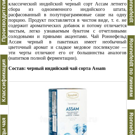
Производители чая
Ronnefeldt
классический индийский черный сорт Ассам летнего
сбора из одноименного индийского штата,
расфасованный в полутораграммовые саше на одну
порцию. Продукт поставляется в чистом виде, т. е. не
содержит ароматических добавок и потому отличается
чистым, легко узнаваемым букетом с отчетливыми
солодовыми и пряными акцентами. Чай Роннефельд
Ronnefeldt по линиям
Ассам черный в пакетиках имеет необычный
цветочный аромат и сладкое медовое послевкусие —
эти черты отличают его от большинства аналогов
(напитков полной ферментации).
Классификация
Состав: черный индийский чай сорта Assam
Виды чая