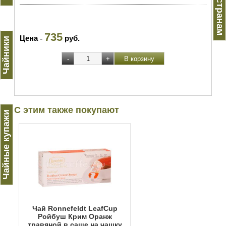
Чай по странам
735
Цена
-
руб.
Чайники
С этим также покупают
Чайные купажи
Чай Ronnefeldt LeafCup
Ройбуш Крим Оранж
травяной в саше на чашку