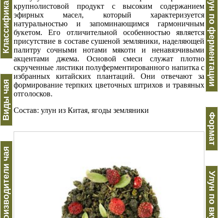
Классификация
Улун по ферментации
крупнолистовой продукт с высоким содержанием
эфирных масел, который характеризуется
натуральностью и запоминающимся гармоничным
букетом. Его отличительной особенностью является
присутствие в составе сушеной земляники, наделяющей
палитру сочными нотами мякоти и ненавязчивыми
акцентами джема. Основой смеси служат плотно
скрученные листики полуферментированного напитка с
избранных китайских плантаций. Они отвечают за
Виды чая
формирование терпких цветочных штрихов и травяных
отголосков.
Состав: улун из Китая, ягоды земляники
Формат
Производители чая
Улун по вкусу