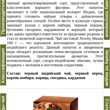
Производители чая
Newby популярное
черный ароматизированный сорт, представленный в
классическом варианте фасовки. Этот напиток
заключает в себе национальный колорит Индии, где
принято готовить чайные отвары с добавлением
разнообразных специй. Особое место в культуре страны
занимает купаж с корнем имбиря, черным перцем,
бутонами гвоздики, кардамоном и корицей, который
уже давно приобрел известность за пределами родины и
стал ее визитной карточкой. Чай листовой Newby Masala
100 г — это идеальное воплощение традиционного
индийского рецепта. Данный напиток в заваренном
Классификация
виде обладает роскошным темно-янтарным оттенком и
Newby по видам
насыщенным, притягательным ароматом. Этот
великолепный сорт, следуя индийскому обычаю, лучше
подавать с молоком и восточным сладостями.
Состав: черный индийский чай, черный перец,
корень имбиря, корица, гвоздика, кардамон
Виды чая
Статьи