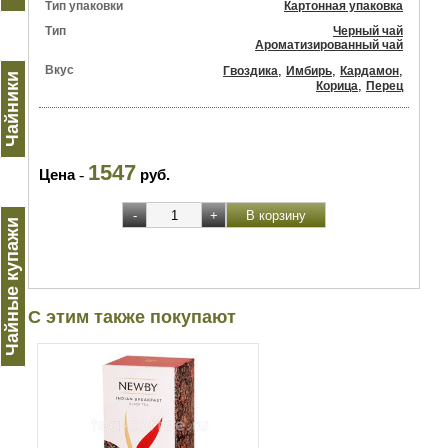
Тип упаковки
Картонная упаковка
Тип
Черный чай
Ароматизированный чай
Вкус
,
,
,
Гвоздика
Имбирь
Кардамон
Чайники
,
Корица
Перец
1547
Цена
-
руб.
Чайные купажи
С этим также покупают