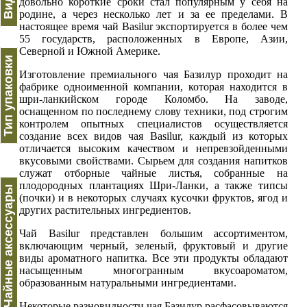
довольно короткие сроки стал популярным у себя на
родине, а через несколько лет и за ее пределами. В
настоящее время чай Basilur экспортируется в более чем
55 государств, расположенных в Европе, Азии,
Северной и Южной Америке.
Тип упаковки
Изготовление премиального чая Базилур проходит на
фабрике одноименной компании, которая находится в
шри-ланкийском городе Коломбо. На заводе,
оснащенном по последнему слову техники, под строгим
контролем опытных специалистов осуществляется
создание всех видов чая Basilur, каждый из которых
отличается высоким качеством и непревзойденными
вкусовыми свойствами. Сырьем для создания напитков
служат отборные чайные листья, собранные на
плодородных плантациях Шри-Ланки, а также типсы
Чайные аксессуары
(почки) и в некоторых случаях кусочки фруктов, ягод и
других растительных ингредиентов.
Чай Basilur представлен большим ассортиментом,
включающим черный, зеленый, фруктовый и другие
виды ароматного напитка. Все эти продукты обладают
насыщенным многогранным вкусоароматом,
образованным натуральными ингредиентами.
Некоторые разновидности чая Базилур расфасовываются