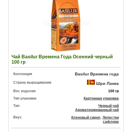
Чай Basilur Времена Года Осенний черный
100 гр
Basilur Времена года
Коллекция
Страна выращивания
Шри Ланка
Вес изделия
100 гр
Тип упаковки
Картонная упаковка
Тип
Черный чай
Ароматизированный чай
Вкус
,
Кленовый сироп
Лепестки
сафлора