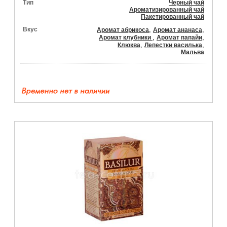
Тип
Черный чай
Ароматизированный чай
Пакетированный чай
Вкус
,
,
Аромат абрикоса
Аромат ананаса
,
,
Аромат клубники
Аромат папайи
,
,
Клюква
Лепестки василька
Мальва