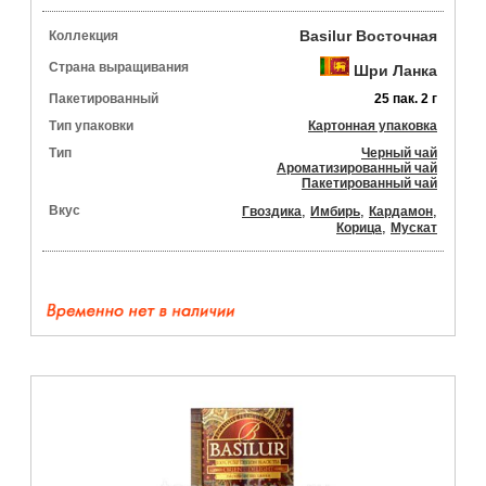
Basilur Восточная
Коллекция
Страна выращивания
Шри Ланка
Пакетированный
25 пак. 2 г
Тип упаковки
Картонная упаковка
Тип
Черный чай
Ароматизированный чай
Пакетированный чай
Вкус
,
,
,
Гвоздика
Имбирь
Кардамон
,
Корица
Мускат