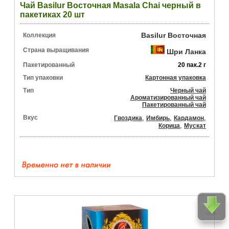
Чай Basilur Восточная Masala Chai черный в
пакетиках 20 шт
Basilur Восточная
Коллекция
Страна выращивания
Шри Ланка
Пакетированный
20 пак.2 г
Тип упаковки
Картонная упаковка
Тип
Черный чай
Ароматизированный чай
Пакетированный чай
Вкус
,
,
,
Гвоздика
Имбирь
Кардамон
,
Корица
Мускат