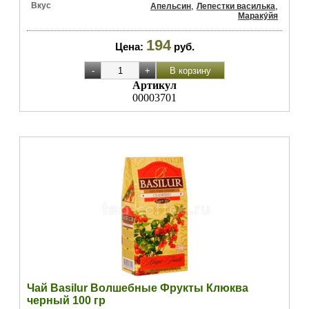
Вкус
,
,
Апельсин
Лепестки василька
Мараку́йя
194
Цена:
руб.
Артикул
00003701
Чай Basilur Волшебные Фрукты Клюква
черный 100 гр