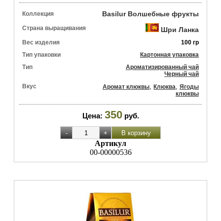
Basilur Волшебные фрукты
Коллекция
Страна выращивания
Шри Ланка
Вес изделия
100 гр
Тип упаковки
Картонная упаковка
Тип
Ароматизированный чай
Черный чай
Вкус
,
,
Аромат клюквы
Клюква
Ягоды
клюквы
350
Цена:
руб.
Артикул
00-00000536