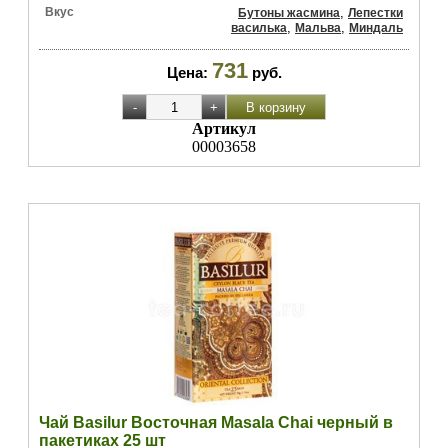
Вкус
,
Бутоны жасмина
Лепестки
,
,
василька
Мальва
Миндаль
731
Цена:
руб.
Артикул
00003658
Чай Basilur Восточная Masala Chai черный в
пакетиках 25 шт