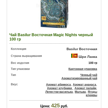
Чай Basilur Восточная Magic Nights черный
100 гр
Basilur Восточная
Коллекция
Страна выращивания
Шри Ланка
Вес изделия
100 гр
Тип упаковки
Картонная упаковка
Тип
Черный чай
Ароматизированный чай
Вкус
,
,
Аромат абрикоса
Аромат ананаса
,
,
Аромат клубники
Аромат папайи
,
,
Лепестки василька
Мальва
Ягоды
клюквы
425
Цена:
руб.