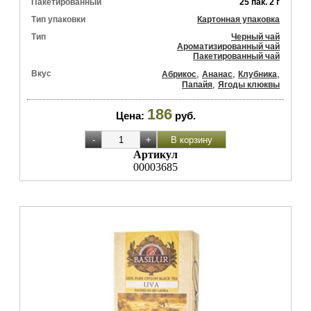
Пакетированный
25 пак. 2 г
Тип упаковки
Картонная упаковка
Тип
Черный чай
Ароматизированный чай
Пакетированный чай
Вкус
,
,
,
Абрикос
Ананас
Клубника
,
Папайя
Ягоды клюквы
186
Цена:
руб.
Артикул
00003685