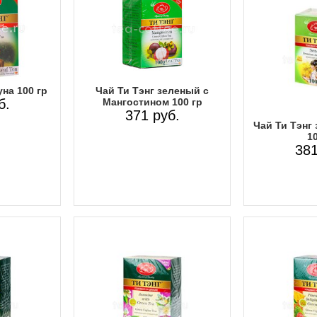
уна 100 гр
Чай Ти Тэнг зеленый с
б.
Мангостином 100 гр
371 руб.
Чай Ти Тэнг
10
381