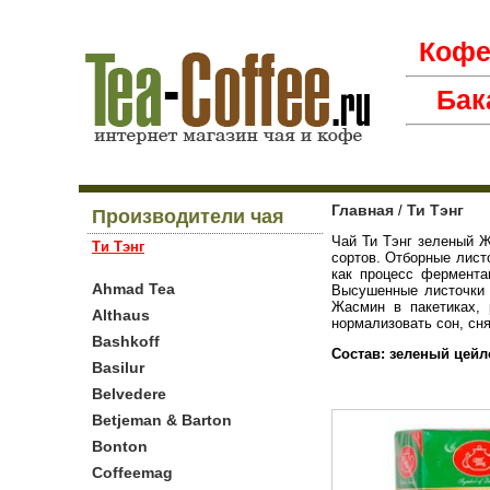
Коф
Бак
Главная
Ти Тэнг
/
Производители чая
Чай Ти Тэнг зеленый Ж
Ти Тэнг
сортов. Отборные лист
как процесс фермента
Ahmad Tea
Высушенные листочки 
Жасмин в пакетиках, 
Althaus
нормализовать сон, сня
Bashkoff
Состав: зеленый цей
Basilur
Belvedere
Betjeman & Barton
Bonton
Coffeemag