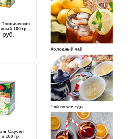
г Тропическая
еный 100 гр
 руб.
Холодный чай
Чай после еды
энг Саусеп
й 100 гр