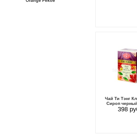
Orange Pekoe
Чай Ти Тэнг К
Сироп черный
398 ру