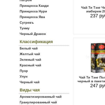
Патрон
Принцесса Канди
Чай Ти Тэнг Ч
Принцесса Нури
имбирем 20
237 ру
Принцесса Ява
Сугревъ
Тунму
Черный Дракон
Классификация
Белый чай
Желтый чай
Зеленый чай
Красный чай
Пуэр
Улун
Чай Ти Тэнг По
черный в пакети
Черный чай
247 ру
Виды чая
Ароматизированный чай
Гранулированный чай