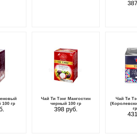
387
леновый
Чай Ти Тэнг Мангостин
Чай Ти Тэ
 100 гр
черный 100 гр
(Королевски
б.
398 руб.
гр
431