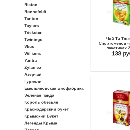
Riston
Ronnefeldt
Tarlton
Taylors
Trickster
Чай Ти Тэн
Twinings
Спортсменов ч
Vkus
пакетиках 
138 ру
Williams
Yantra
Zylanica
Азерчай
Гуриели
Емельяновская Биофабрика
Зелёная панда
Король обезьян
Краснодарский букет
Крымский Букет
Легенды Крыма