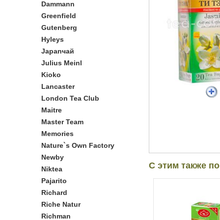
Dammann
Greenfield
Gutenberg
Hyleys
Japanчай
Julius Meinl
Kioko
Lancaster
London Tea Club
Maitre
Master Team
Memories
Nature`s Own Factory
Newby
С этим также п
Niktea
Pajarito
Richard
Riche Natur
Richman