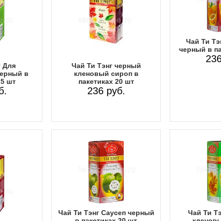
Чай Ти Тэ
черный в па
236
г Для
Чай Ти Тэнг черный
ерный в
кленовый сироп в
25 шт
пакетиках 20 шт
б.
236 руб.
Чай Ти Тэнг Саусеп черный
Чай Ти Т
в пакетиках 20 шт
кленовы