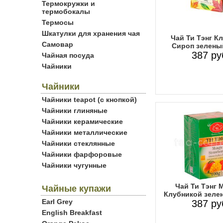
Термокружки и
термобокалы
Термосы
Шкатулки для хранения чая
Чай Ти Тэнг К
Самовар
Сироп зеленый
387 ру
Чайная посуда
Чайники
Чайники
Чайники teapot (с кнопкой)
Чайники глиняные
Чайники керамические
Чайники металлические
Чайники стеклянные
Чайники фарфоровые
Чайники чугунные
Чай Ти Тэнг 
Чайные купажи
Клубникой зелен
Earl Grey
387 ру
English Breakfast