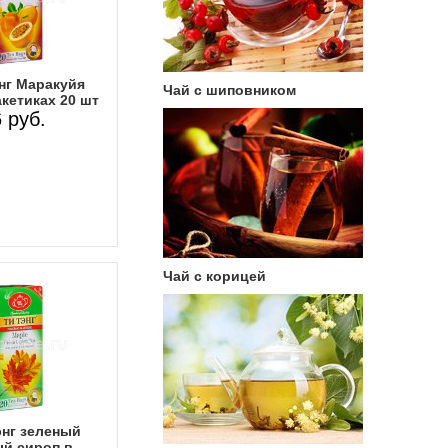
нг Маракуйя
Чай с шиповником
кетиках 20 шт
 руб.
Чай с корицей
энг зеленый
й сироп в