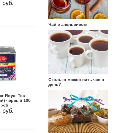
 руб.
Чай с апельсином
Сколько можно пить чая в
день?
нг Royal Tea
й) черный 100
 ж/б
 руб.