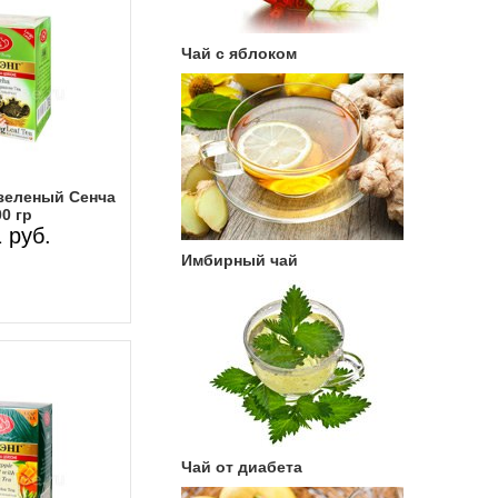
Чай с яблоком
 зеленый Сенча
0 гр
 руб.
Имбирный чай
Чай от диабета