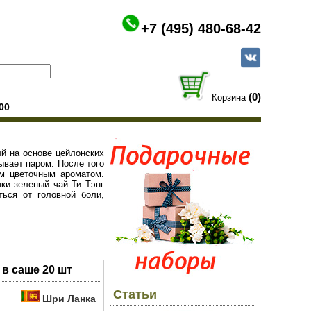
+7 (495) 480-68-42
(0)
Корзина
00
ый на основе цейлонских
ывает паром. После того
м цветочным ароматом.
ки зеленый чай Ти Тэнг
ься от головной боли,
 в саше 20 шт
Статьи
Шри Ланка