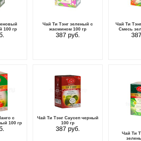
леновый
Чай Ти Тэнг зеленый с
Чай Ти Тэн
 100 гр
жасмином 100 гр
Смесь зел
б.
387 руб.
387
Манго с
Чай Ти Тэнг Саусеп черный
ый 100 гр
100 гр
б.
387 руб.
Чай Ти Т
зелены