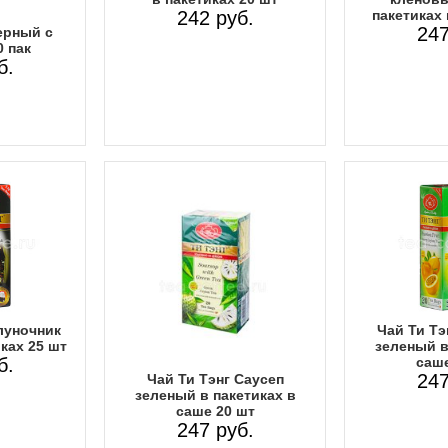
242 руб.
пакетиках 
247
ерный с
 пак
б.
луночник
Чай Ти Тэ
ках 25 шт
зеленый в
б.
саше
247
Чай Ти Тэнг Саусеп
зеленый в пакетиках в
саше 20 шт
247 руб.