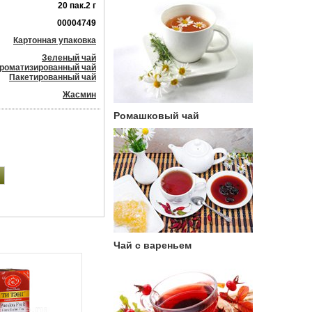
20 пак.2 г
00004749
Картонная упаковка
Зеленый чай
роматизированный чай
Пакетированный чай
Жасмин
Ромашковый чай
Чай с вареньем