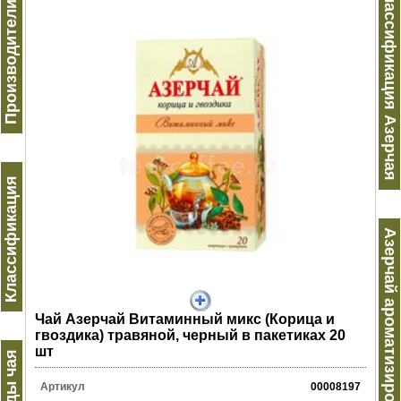
Производители чая
Классификация Азерчая
Классификация
Азерчай ароматизированный
Чай Азерчай Витаминный микс (Корица и
гвоздика) травяной, черный в пакетиках 20
шт
Виды чая
Артикул
00008197