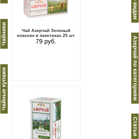
Чайники
Чай Азерчай Зеленый
классик в пакетиках 25 шт
Азерчай по категориям
79 руб.
Чайные купажи
Статьи