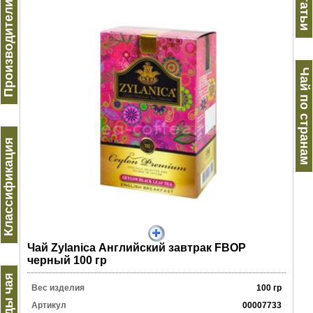
Производители чая
Статьи
Чай по странам
Классификация
Чай Zylanica Английский завтрак FBOP
черный 100 гр
Виды чая
Вес изделия
100 гр
Артикул
00007733