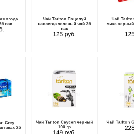
кая ягода
Чай Tarlton Поцелуй
Чай Tarlt
25 пак
навсегда зеленый чай 25
микс черный 
б.
пак
125 руб.
125
Чай Tarlton Саусеп черный
Чай Tarlton G
rl Grey
100 гр
228
кетиках 25
149 руб.