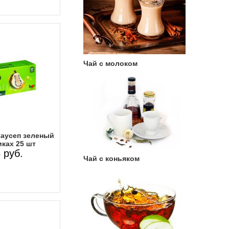
Чай с молоком
Саусеп зеленый
иках 25 шт
 руб.
Чай с коньяком