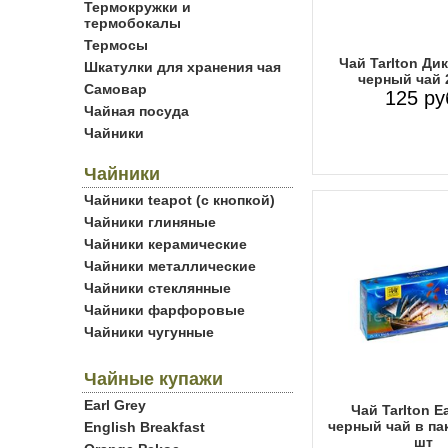
Термокружки и
термобокалы
Термосы
Чай Tarlton Ди
Шкатулки для хранения чая
черный чай 
Самовар
125 ру
Чайная посуда
Чайники
Чайники
Чайники teapot (с кнопкой)
Чайники глиняные
Чайники керамические
Чайники металлические
Чайники стеклянные
Чайники фарфоровые
Чайники чугунные
Чайные купажи
Earl Grey
Чай Tarlton Ea
черный чай в па
English Breakfast
шт