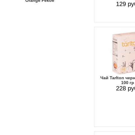
Orange Pekoe
129 ру
Чай Tarlton че
100 гр
228 ру