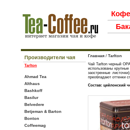
Коф
Бак
Главная
Tarlton
/
Производители чая
Чай Tarlton черный OP
Tarlton
использованы крупные 
заостренные листочки)
Ahmad Tea
преобладают оттенки с
Althaus
Состав: цейлонский ч
Bashkoff
Basilur
Belvedere
Betjeman & Barton
Bonton
Coffeemag