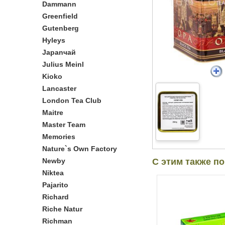
Dammann
Greenfield
Gutenberg
Hyleys
Japanчай
Julius Meinl
Kioko
Lancaster
London Tea Club
Maitre
Master Team
Memories
Nature`s Own Factory
Newby
С этим также п
Niktea
Pajarito
Richard
Riche Natur
Richman