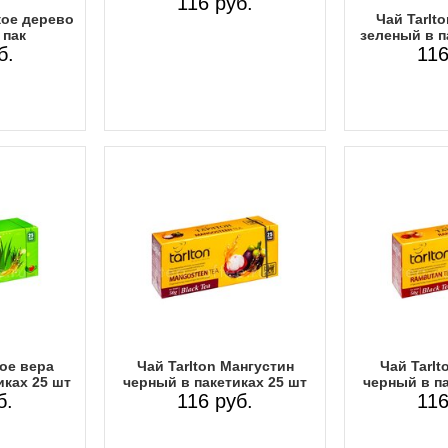
116 руб.
кое дерево
Чай Tarlt
 пак
зеленый в п
б.
116
лое вера
Чай Tarlton Мангустин
Чай Tarlt
иках 25 шт
черный в пакетиках 25 шт
черный в па
б.
116 руб.
116