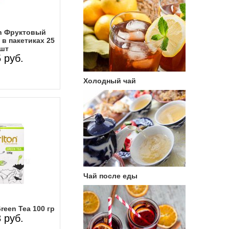
on Фруктовый
в пакетиках 25
шт
 руб.
Холодный чай
Чай после еды
reen Tea 100 гр
 руб.