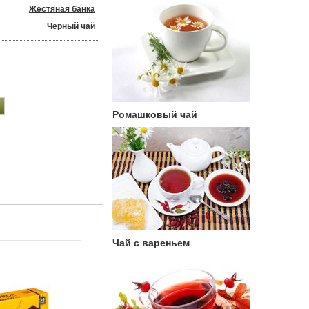
Жестяная банка
Черный чай
Ромашковый чай
Чай с вареньем