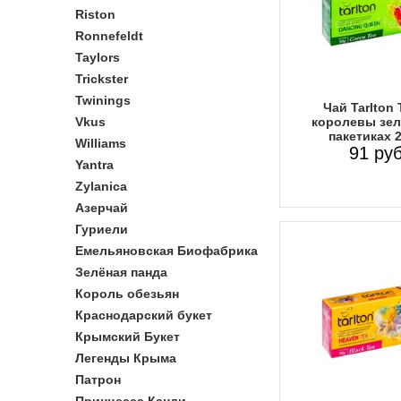
Riston
Ronnefeldt
Taylors
Trickster
Twinings
Чай Tarlton
королевы зел
Vkus
пакетиках 
Williams
91 руб
Yantra
Zylanica
Азерчай
Гуриели
Емельяновская Биофабрика
Зелёная панда
Король обезьян
Краснодарский букет
Крымский Букет
Легенды Крыма
Патрон