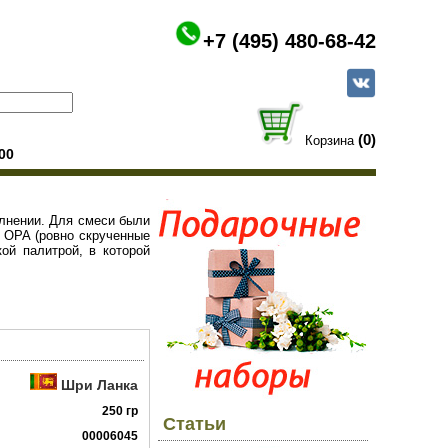
+7 (495) 480-68-42
(0)
Корзина
00
олнении. Для смеси были
 OPA (ровно скрученные
ой палитрой, в которой
Шри Ланка
250 гр
Статьи
00006045