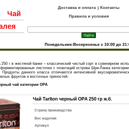
Доставка и оплата
Контакты
|
е
Чай
Правила и условия
алея
Понедельник-Воскресенье с 10:00 до 21:
A 250 г в жестяной банке – классический чистый сорт в сувенирном исп
ферментированные листочки с плантаций острова Шри-Ланка категории
. Продукты данного класса отличаются интенсивной вкусоароматическ
пелых фруктов и восточных пряностей.
ерный чай категории OPA
Чай Tarlton черный OPA 250 гр ж.б.
Страна производства
Вес изделия
Артикул