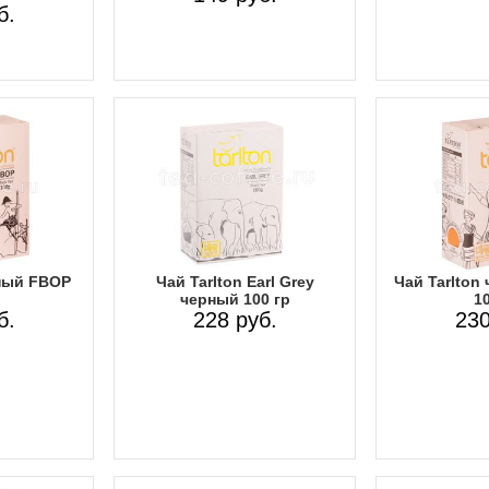
б.
рный FBOP
Чай Tarlton Earl Grey
Чай Tarlton
черный 100 гр
10
б.
228 руб.
230