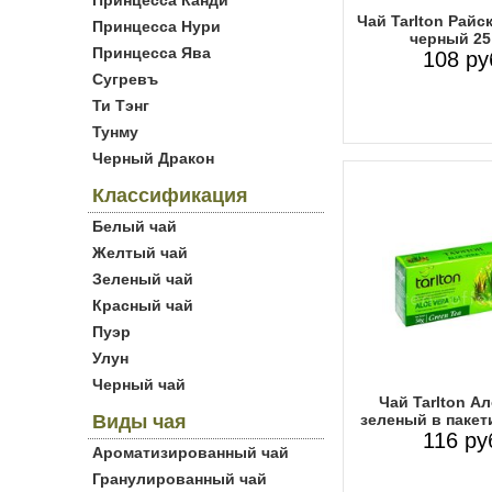
Принцесса Канди
Чай Tarlton Райс
Принцесса Нури
черный 25
Принцесса Ява
108 ру
Сугревъ
Ти Тэнг
Тунму
Черный Дракон
Классификация
Белый чай
Желтый чай
Зеленый чай
Красный чай
Пуэр
Улун
Черный чай
Чай Tarlton А
зеленый в пакет
Виды чая
116 ру
Ароматизированный чай
Гранулированный чай