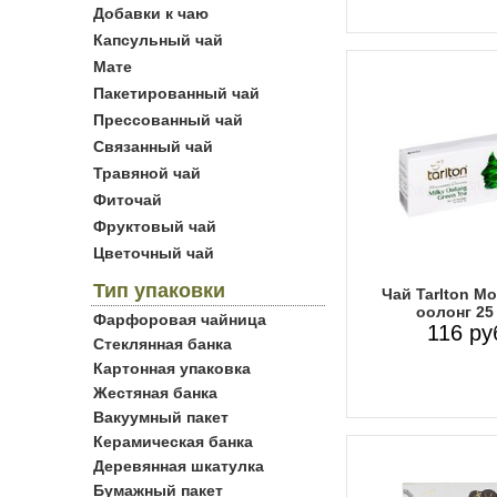
Добавки к чаю
Капсульный чай
Мате
Пакетированный чай
Прессованный чай
Связанный чай
Травяной чай
Фиточай
Фруктовый чай
Цветочный чай
Тип упаковки
Чай Tarlton М
оолонг 25
Фарфоровая чайница
116 ру
Стеклянная банка
Картонная упаковка
Жестяная банка
Вакуумный пакет
Керамическая банка
Деревянная шкатулка
Бумажный пакет