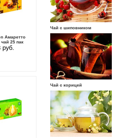
Чай с шиповником
on Амаретто
чай 25 пак
 руб.
Чай с корицей