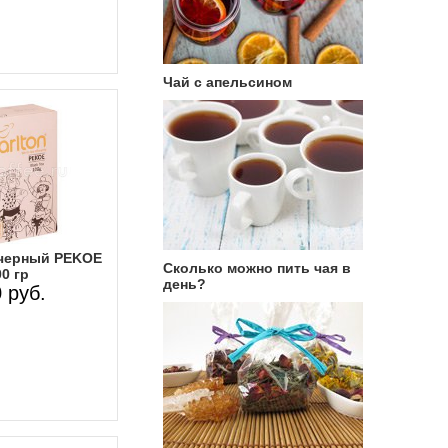
Чай с апельсином
 черный PEKOE
Сколько можно пить чая в
0 гр
день?
 руб.