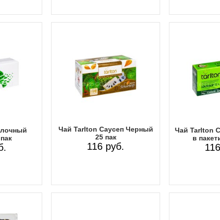
Чай Tarlton Саусеп Черный
олочный
Чай Tarlton 
25 пак
 пак
в пакет
116 руб.
б.
116